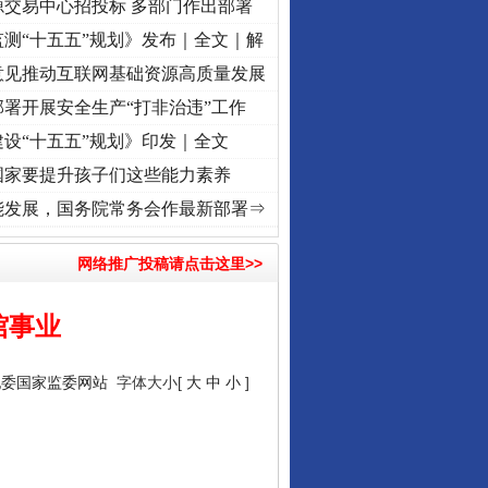
源交易中心招投标 多部门作出部署
测“十五五”规划》发布｜全文｜解
意见推动互联网基础资源高质量发展
署开展安全生产“打非治违”工作
设“十五五”规划》印发｜全文
国家要提升孩子们这些能力素养
奋进复兴征程丨“转折之城”激荡..
·[视频]
牢记初心使命 奋进复兴征程丨红船起航处 潮起
能发展，国务院常务会作最新部署⇒
网络推广投稿请点击这里>>
馆事业
纪委国家监委网站
字体大小[
大
中
小
]