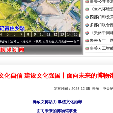
事关公共资
《生态环境监
读
四部门印发
多部门联合部
《美丽中国建
4
5
6
7
8
9
10
11
12
13
14
15
未来五年，
下好光景..
·[视频]
因党而生 为党而战——百年“纪”事⑧加强纪律..
·[视频]
牢记初心使命 
事关人工智
文化自信 建设文化强国丨面向未来的博物
发布时间：2025-12-05 来源：
中央
释放文博活力 厚植文化滋养
面向未来的博物馆事业