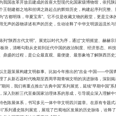
我国改革开放后建成的首座大型现代化国家级博物馆，依托陕
个王朝建都之地和丝绸之路起点的辉煌历史，构建起序列完整、
为“古都明珠，华夏宝库”。它不仅是收藏文物的殿堂，更是立体
用无声的器物讲述有声的历史，生动诠释了中华文明源远流长与博
“陕西古代文明”。展览以时代为序，通过“文明摇篮、赫赫宗
大板块，清晰勾勒从史前到近代中国的政治制度、经济形态、科
、鼎盛的过程，是公众最直观、最便捷、最形象地了解陕西历史
题策展构建文明叙事。比如今年推出的“吉金·中国——中国青
理了从新石器时代晚期至西周早期青铜文明的演进脉络，深刻揭
”期间，我们将重点推出“古典中国”系列展览，延续“早期中国”
，深入剖析三代至秦国家治理体系的形成，引导观众深入理解中
色陈展体系，书写多元一体中华文明四川篇章。在原有专题式
代四川”系列通史陈列展览，展现了巴蜀地区发展的历史脉络，诠释