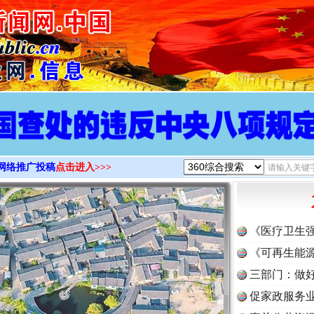
>
网络推广投稿
点击进入>>>
《医疗卫生
《可再生能源
三部门：做好
促家政服务业