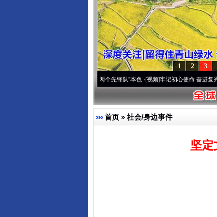
1
2
3
变雪域高原..
·[视频]
永葆“两个先锋队”本色
·[视频]
牢记初心使命 奋进复兴征程丨宝塔山
首页
»
社会/身边事件
坚定