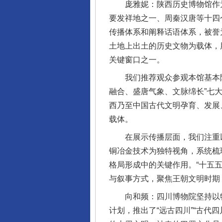
庞雅妮：陕西历史博物馆作为
要发祥地之一、周秦汉唐等十四
传播体系和阐释话语体系，被誉
土地上出土的历史文物为载体，
关键窗口之一。
我们推荐观众参观本馆基本陈列
融合、盛唐气象、文脉绵长”七
西乃至中国古代文明孕育、发展
载体。
在展示传播层面，我们注重以主
铜冶金技术为独特视角，系统梳
格局形成中的关键作用。“十五五
与叙事方式，聚焦王朝文明时期
向和频：四川博物院坚持以特
计划，推出了“远古四川”“古