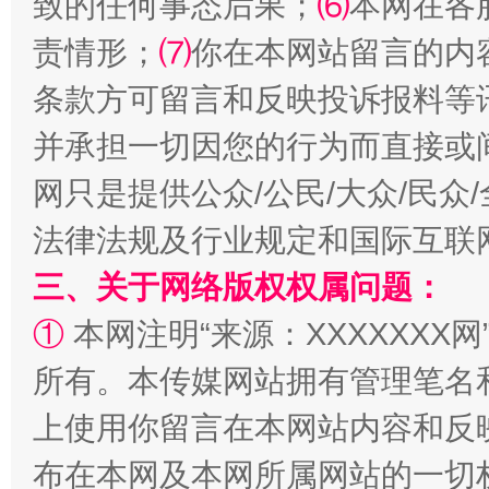
致的任何事态后果；
⑹
本网在各
责情形；
⑺
你在本网站留言的内
如何以同查同治破解风腐交织难题
养老服务
条款方可留言和反映投诉报料等
并承担一切因您的行为而直接或
网只是提供公众/公民/大众/民
法律法规及行业规定和国际互联
三、关于网络版权权属问题：
①
本网注明“来源：XXXXXXX网
一颗心始终滚烫
还
所有。本传媒网站拥有管理笔名
上使用你留言在本网站内容和反
布在本网及本网所属网站的一切