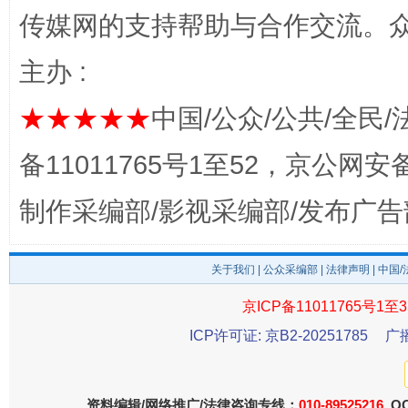
传媒网的支持帮助与合作交流。
以产业富民促振兴
酒驾
主办 :
★★★★★
中国/公众/公共/全民/
备11011765号1至52，京公网安备：
制作采编部/影视采编部/发布广告
关于我们
|
公众采编部
|
法律声明
| 中国
从幼儿园到大学，有这些资助
“
京ICP备11011765号1至3
ICP许可证: 京B2-20251785
广
资料编辑/网络推广/法律咨询专线：
010-89525216
QQ