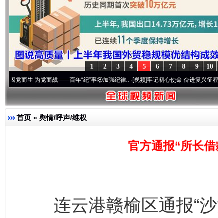
1
2
3
4
5
6
7
8
9
10
 为党而战——百年“纪”事⑧加强纪律..
·[视频]
牢记初心使命 奋进复兴征程丨“转折之城”
首页
»
舆情/呼声/维权
官方通报“所长借
连云港赣榆区通报“沙