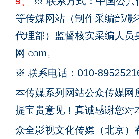
9、
※ 联系方式：中国公共
等传媒网站（制作采编部/影
代理部）监督核实采编人员身
以产业富民促振兴
酒驾
网.com。
※ 联系电话：010-8952521
本传媒系列网站公众传媒网
提宝贵意见！真诚感谢您对
从幼儿园到大学，有这些资助
“
众全影视文化传媒（北京）有