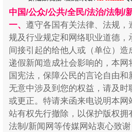
中国/公众/公共/全民/法治/法
一、
遵守各国有关法律、法规，
规及行业规定和网络职业道德，
事关残疾人未来5年
让
间接引起的给他人或（单位）造
递假新闻造成社会影响的，本网
国宪法，保障公民的言论自由和
无意中涉及到您的权益，请及时
或更正。特请来函来电说明本网
站有权先行撤除，以保护版权拥有者
规模最大的光氢储一体化项目
走走
法制/新闻网等传媒网站衷心致谢