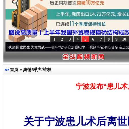
1
2
3
4
5
6
7
8
9
10
因党而生 为党而战——百年“纪”事⑧加强纪律..
·[视频]
牢记初心使命 奋进复兴征程丨“转
首页
»
舆情/呼声/维权
宁波发布“患儿术
关于宁波患儿术后离世