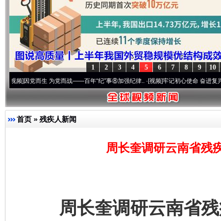
1
2
3
4
5
6
7
8
9
10
因党而生 为党而战——百年“纪”事⑧加强纪律..
·[视频]
牢记初心使命 奋进复兴征程丨“转折
首页
»
残疾人新闻
周长奎调研云南省残
周长奎调研云南省残疾