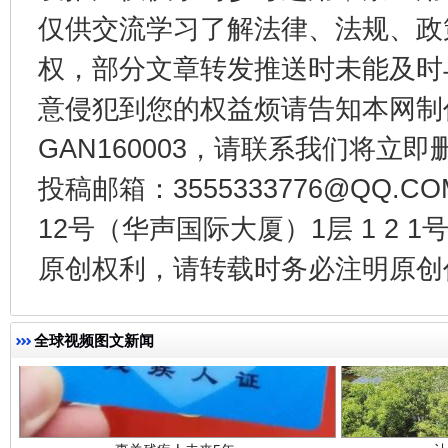
仅供交流学习了解法律、法规、政
权，部分文章转发推送时未能及时
从幼儿园到大学，有这些资助
“
意侵犯到您的权益烦请告知本网制作采编
GAN160003，请联系我们将立即删
投稿邮箱：3555333776@QQ
12号（华声国际大厦）1层 1 2
原创权利，请转载时务必注明原创作
事关残疾人未来5年
让
全球视频图文新闻