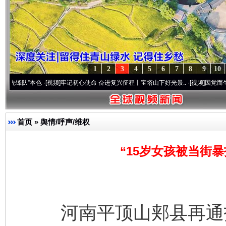
1
2
3
4
5
6
7
8
9
10
本色
·[视频]
牢记初心使命 奋进复兴征程丨宝塔山下好光景..
·[视频]
因党而生 为党而战—
首页
»
舆情/呼声/维权
“15岁女孩被当街
河南平顶山郏县再通报