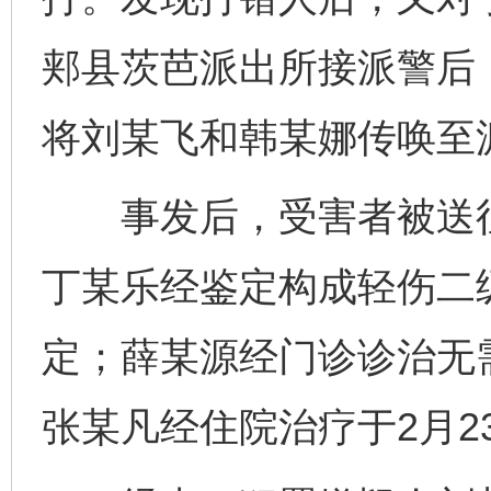
郏县茨芭派出所接派警后
将刘某飞和韩某娜传唤至
事发后，受害者被送往郏
丁某乐经鉴定构成轻伤二
定；薛某源经门诊诊治无需
张某凡经住院治疗于2月2