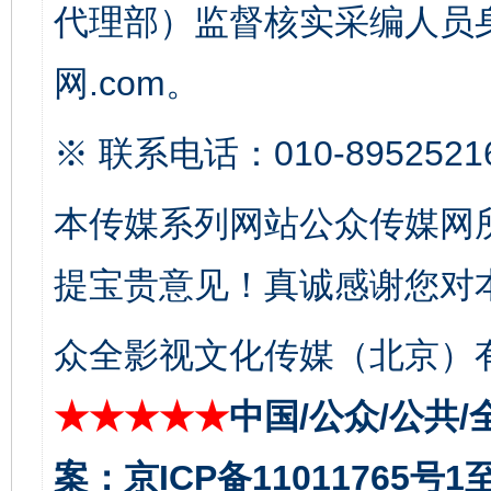
代理部）监督核实采编人员身
网.com。
※ 联系电话：010-8952521
本传媒系列网站公众传媒网
提宝贵意见！真诚感谢您对
公平竞争审查“十大案例”出炉！
一纸欠条
众全影视文化传媒（北京）有
★★★★★
中国/公众/公共/
案：京ICP备11011765号