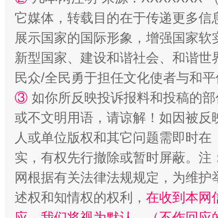
阿坝州三大球赛在茂县开幕
规模最
它媒体，转载目的在于传递更多信
展示国家的国际形象，增强国家软
新型国家、建设和谐社会、和谐世界
民众/全民勇于担任文化使者与和
③
如你所反映投诉报料和投稿的部
或不文明用语，请谅解！如因被反
人或单位版权和其它问题需即时在
国家大学科技园优化重塑工作
实，有权先行撤除或暂时屏蔽。注
网根据有关法律法规规定，为维护
述权和知情权的权利，
在收到本网
应，我们将视为默认。（不作回应