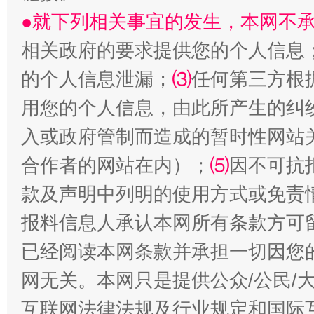
●就下列相关事宜的发生，本网不
相关政府的要求提供您的个人信息
的个人信息泄漏；
⑶
任何第三方根
揭开“小金库”的免责幌子
用您的个人信息，由此所产生的纠
入或政府管制而造成的暂时性网站
合作者的网站在内）；
⑸
因不可抗
款及声明中列明的使用方式或免责
报料信息人承认本网所有条款方可
已经阅读本网条款并承担一切因您
受贿1.44亿！段成刚被判无期
从幼儿
网无关。本网只是提供公众/公民/
互联网法律法规及行业规定和国际