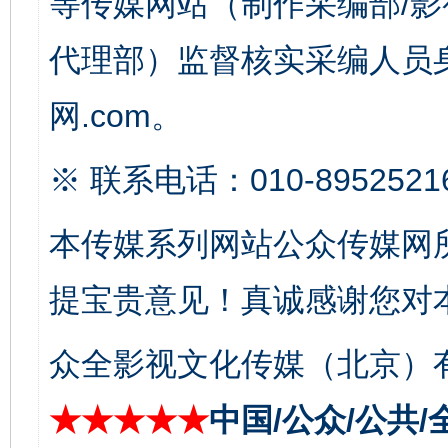
等传媒网站（制作采编部/影
代理部）监督核实采编人员身
网.com。
东山县通报“牛蛙产品抗生素超标问题”
法
※ 联系电话：010-8952521
本传媒系列网站公众传媒网
提宝贵意见！真诚感谢您对
众全影视文化传媒（北京）有
★★★★★
中国/公众/公共/
千年窑火 生生不息
一