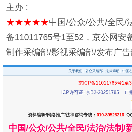
主办 :
★★★★★
中国/公众/公共/全民/
备11011765号1至52，京公网安备：
东山县通报“牛蛙产品抗生素超标问题”
法
制作采编部/影视采编部/发布广告
关于我们
|
公众采编部
|
法律声明
| 中国
京ICP备11011765号1至3
ICP许可证: 京B2-20251785
广
资料编辑/网络推广/法律咨询专线：
010-89525216
QQ
千年窑火 生生不息
一
中国/公众/公共/全民/法治/法