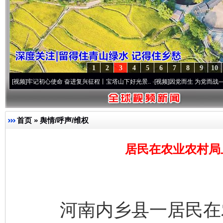
1
2
3
4
5
6
7
8
9
10
记初心使命 奋进复兴征程丨宝塔山下好光景..
·[视频]
因党而生 为党而战——百年“纪”事
首页
»
舆情/呼声/维权
居民在农业农村局
河南内乡县一居民在农