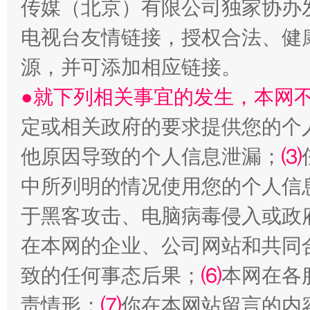
传媒（北京）有限公司独家协办
受贿1.44亿！段成刚被判无期
从幼儿
电视台友情链接，授权合法、健
源，并可添加相应链接。
●就下列相关事宜的发生，本网
定或相关政府的要求提供您的个
他原因导致的个人信息泄漏；
⑶
中所列明的情况使用您的个人信
全民健身五年计划来了！等你上场
于黑客攻击、电脑病毒侵入或政
在本网的企业、公司网站和共同
致的任何事态后果；
⑹
本网在各
责情形；
⑺
你在本网站留言的内