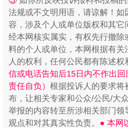
③
如你所反映投诉报料和投稿的
“蜀中异人”王建安的艺术幻境
法规或不文明用语，请谅解！如
容，涉及个人或单位版权和其它
经本网核实属实，有权先行撤除
料的个人或单位，本网根据有关
人的权利，任何公民都有陈述权
信或电话告知后15日内不作出
责任自负）
根据投诉人的要求将
布，让相关专家和公众/公民/大
举报的内容转至所涉相关部门领
观点和对其真实性负责。
● 本