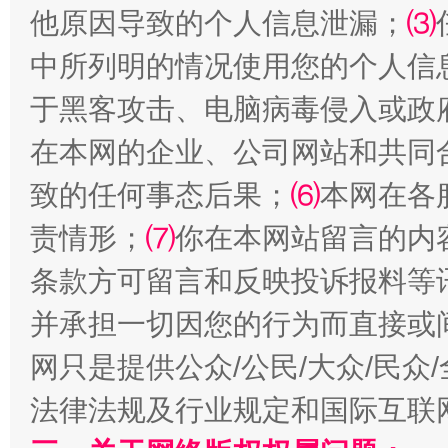
他原因导致的个人信息泄漏；
⑶
受贿1.44亿！段成刚被判无期
从幼儿
中所列明的情况使用您的个人信
于黑客攻击、电脑病毒侵入或政
在本网的企业、公司网站和共同
致的任何事态后果；
⑹
本网在各
责情形；
⑺
你在本网站留言的内
条款方可留言和反映投诉报料等
全民健身五年计划来了！等你上场
并承担一切因您的行为而直接或
网只是提供公众/公民/大众/民
法律法规及行业规定和国际互联