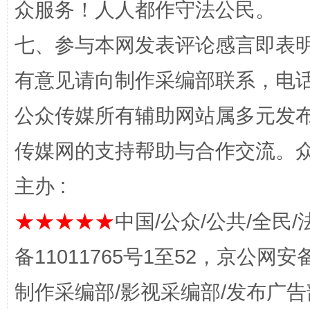
众服务！人人都作守法公民。
“蜀中异人”王建安的艺术幻境
七、参与本网发表评论感言即表明
有意见请向制作采编部联系，电话：0
公众传媒所有辅助网站属多元发
传媒网的支持帮助与合作交流。
主办 :
★★★★★
中国/公众/公共/全民/
完善运行机制助力责任有效落实
一纸欠条
备11011765号1至52，京公网安备：
制作采编部/影视采编部/发布广告