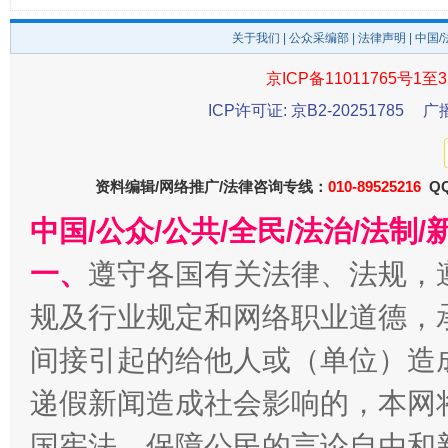
关于我们
|
公众采编部
|
法律声明
| 中国
京ICP备11011765号1至3
ICP许可证: 京B2-20251785
广
东山县通报“牛蛙产品抗生素超标问题”
法
资料编辑/网络推广/法律咨询专线：
010-89525216
QQ
中国/公众/公共/全民/法治/法
一、
遵守各国有关法律、法规，
规及行业规定和网络职业道德，
间接引起的给他人或（单位）造
递假新闻造成社会影响的，本网
千年窑火 生生不息
一
国宪法，保障公民的言论自由和