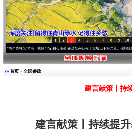
1
2
3
4
5
6
7
8
9
10
先锋队”本色
·[视频]
牢记初心使命 奋进复兴征程丨宝塔山下好光景..
·[视频]
因党而生 为
首页
»
全民参政
建言献策丨持
建言献策丨持续提升基