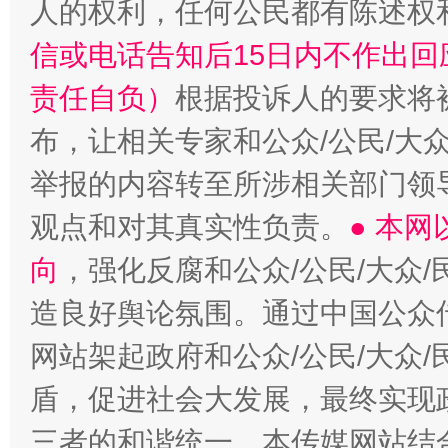
人的权利，任何公民都有陈述权
“蜀中异人”王建安的艺术幻境
信或电话告知后15日内不作出
责任自负）
根据投诉人的要求将
布，让相关专家和公众/公民/大
举报的内容转至所涉相关部门领
观点和对其真实性负责。
● 本
向
，强化反腐和公众/公民/大众
造良好舆论氛围。通过中国公众传
网站架起政府和公众/公民/大众
盾，促进社会大发展，最终实现政
三者的和谐统一。本传媒网站结