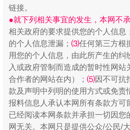
链接。
●就下列相关事宜的发生，本网不
相关政府的要求提供您的个人信息
的个人信息泄漏；
⑶
任何第三方根
受贿1.44亿！段成刚被判无期
从幼儿
用您的个人信息，由此所产生的纠
入或政府管制而造成的暂时性网站
合作者的网站在内）；
⑸
因不可抗
款及声明中列明的使用方式或免责
报料信息人承认本网所有条款方可
已经阅读本网条款并承担一切因您
网无关。本网只是提供公众/公民/
全民健身五年计划来了！等你上场