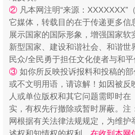
②
凡本网注明“来源：XXXXXX
它媒体，转载目的在于传递更多信
国家大学科技园优化重塑工作
展示国家的国际形象，增强国家软
新型国家、建设和谐社会、和谐世界
民众/全民勇于担任文化使者与和
③
如你所反映投诉报料和投稿的部
或不文明用语，请谅解！如因被反
人或单位版权和其它问题需即时在
扯下公款旅游的“隐身衣”
如何以同
实，有权先行撤除或暂时屏蔽。注
网根据有关法律法规规定，为维护
述权和知情权的权利，
在收到本网