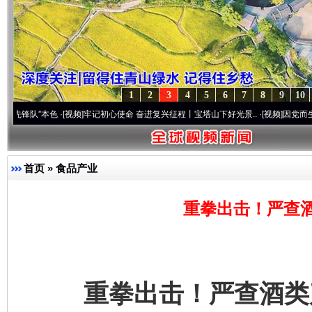
1
2
3
4
5
6
7
8
9
10
”本色
·[视频]
牢记初心使命 奋进复兴征程丨宝塔山下好光景..
·[视频]
因党而生 为党而战
首页
»
食品产业
重拳出击！严查
重拳出击！严查酒类产