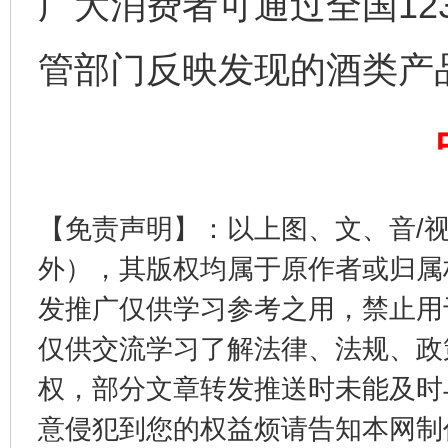
广大消费者可通过全国123
完善运行机制助力责任有效落实
一纸欠条
管部门反映发现的酒类产
【免责声明】：以上图、文、音/
外），其版权均属于原作者或归属
发推广仅供学习参考之用，禁止用
东山县通报“牛蛙产品抗生素超标问题”
法
仅供交流学习了解法律、法规、政
权，部分文章转发推送时未能及时
意侵犯到您的权益烦请告知本网制作采编