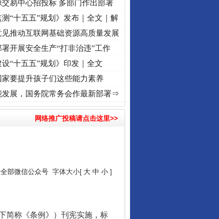
源交易中心招投标 多部门作出部署
测“十五五”规划》发布｜全文｜解
意见推动互联网基础资源高质量发展
署开展安全生产“打非治违”工作
设“十五五”规划》印发｜全文
国家要提升孩子们这些能力素养
心使命 奋进复兴征程丨“转折之城”激荡..
·[视频]
牢记初心使命 奋进复兴征程丨红船起航处
能发展，国务院常务会作最新部署⇒
网络推广投稿请点击这里>>
安全部微信公众号
字体大小[
大
中
小
]
以下简称《条例》）刊宪实施，标