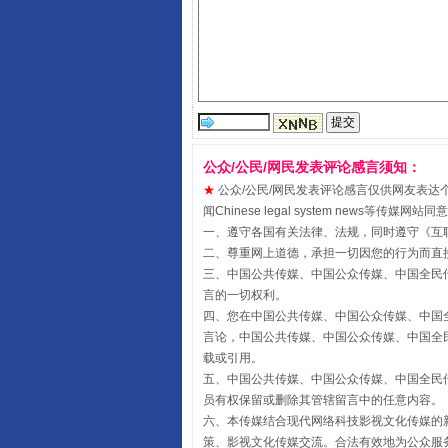
受贿1.44亿！段成刚被判无期
公众/公民/网民发表评论感言须知：
★
公众/公民/网民发表评论感言仅供网友表达个人看法
闻Chinese legal system new
一、遵守各国有关法律、法规，同时遵守《
互
二、尊重网上道德，承担一切因您的行为而直
三、中国公共传媒、中国公众传媒、中国全民传媒China 
言的一切权利。
四、您在中国公共传媒、中国公众传媒、中国全民传媒Chin
言论，中国公共传媒、中国公众传媒、中国全民传媒China
载或引用。
五、中国公共传媒、中国公众传媒、中国全民传媒China 
员有权保留或删除其管辖留言中的任意内容。
全民健身五年计划来了！等你上
六、本传媒结合现代网络科技影视文化传媒的新
策、影视文化传媒交流。合法有效地为公众服