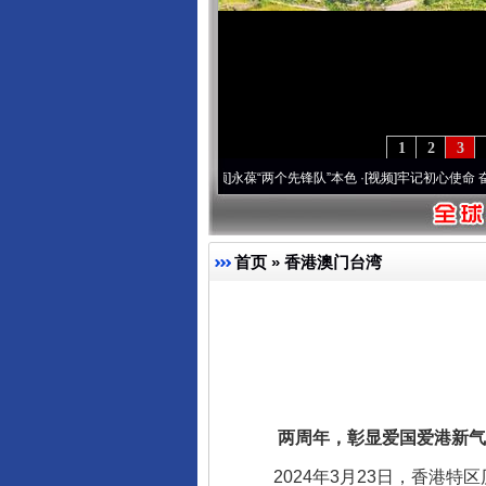
1
2
3
深刻改变雪域高原..
·[视频]
永葆“两个先锋队”本色
·[视频]
牢记初心使命 奋进复兴征程丨
首页
»
香港澳门台湾
两周年，彰显爱国爱港新气
2024年3月23日，香港特