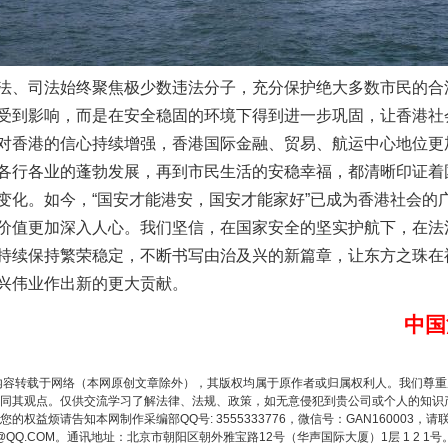
、司法始终聚焦极少数违法分子，充分保护绝大多数市民的合
受到影响，而是在安全稳固的环境下得到进一步巩固，让香港社
对香港的信心持续增强，香港国际金融、贸易、航运中心地位更
各行各业的蓬勃发展，再到市民生活的安稳幸福，都清晰印证着
变化。如今，“国安才能港安，国安才能家好”已成为香港社会的
价值更加深入人心。我们坚信，在国家安全的坚实护航下，在法
题”
法徽映军营 权益有保障
持续保持繁荣稳定，不断书写由治及兴的新篇章，让东方之珠在
兴伟业作出新的更大贡献。
中国
内容转载于网络（本网原创文章除外），其版权均属于原作者或归属权利人。我们尊
同其观点。仅供交流学习了解法律、法规、政策，如无意侵犯到贵公司或个人的知识
权益烦请告知本网制作采编部QQ号: 3555333776，微信号：GAN160003，请
3776@QQ.COM。通讯地址：北京市朝阳区朝外雅宝路12号（华声国际大厦）1层 1 