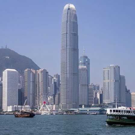
实
一纸欠条伤亲情 巡回调解促和解..