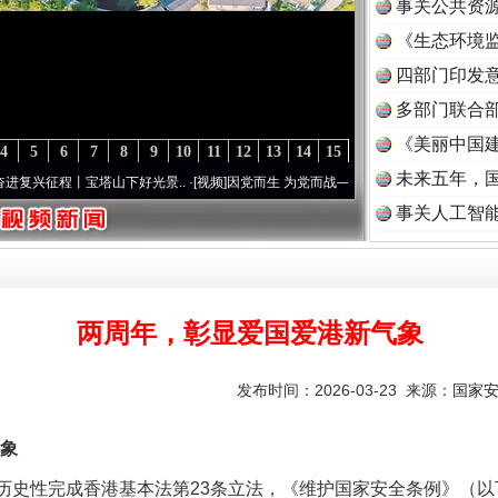
事关公共资
《生态环境监
读
四部门印发
多部门联合部
《美丽中国建
4
5
6
7
8
9
10
11
12
13
14
15
未来五年，
宝塔山下好光景..
·[视频]
因党而生 为党而战——百年“纪”事⑧加强纪律..
·[视频]
牢记初
事关人工智
两周年，彰显爱国爱港新气象
发布时间：2026-03-23 来源：
国家
象
区历史性完成香港基本法第23条立法，《维护国家安全条例》（