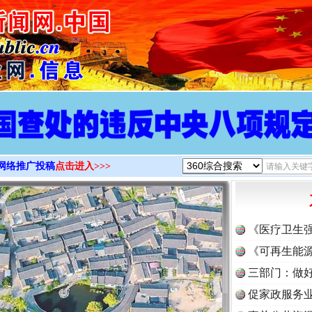
>
网络推广投稿
点击进入>>>
《医疗卫生
《可再生能源
三部门：做好
促家政服务业