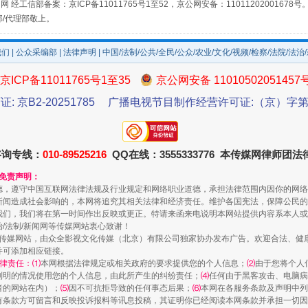
网 经工信部备案：京ICP备11011765号1至52，京公网安备：11011202001678号
部/代理部敬上。
我们
|
公众采编部
|
法律声明
| 中国/法制/公共/全民/公众/农业/文化/视频/检察/法院/法治
规模最大的光氢储一体化项目
京ICP备11011765号1至35
京公网安备 11010502051457
证: 京B2-20251785
广播电视节目制作经营许可证:（京）字第3
咨询专线：
010-89525216
QQ在线：3555333776 本传媒网律师团
和免责声明：
德，遵守中国互联网法律法规及行业规定和网络职业道德，承担法律范围内因你的网络
新闻造成社会影响的，本网将追究其相关法律和经济责任。维护各国宪法，保障公民的
我们，我们将在第一时间作出反映或更正。特请来函来电说明本网站提供内容系本人或
治/法制/新闻网等传媒网站衷心致谢！
新闻网等传媒网站，由众全影视文化传媒（北京）有限公司独家协办发布广告。欢迎合法、
镜头丨大暑三秋近
并可添加相应链接。
律责任：⑴
本网根据法律规定或相关政府的要求提供您的个人信息；
⑵
由于您将个人
列明的情况使用您的个人信息，由此所产生的纠纷责任；
⑷
任何由于黑客攻击、电脑病
者的网站在内）；
⑸
因不可抗拒导致的任何事态后果；
⑹
本网在各服务条款及声明中列
有条款方可留言和反映投诉报料等讯息投稿，其证明你已经阅读本网条款并承担一切因