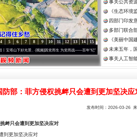
事关公共资
《生态环境监
读
四部门印发
多部门联合部
《美丽中国建
4
5
6
7
8
9
10
11
12
13
14
15
未来五年，
好光景..
·[视频]
因党而生 为党而战——百年“纪”事⑧加强纪律..
·[视频]
牢记初心使命 奋
事关人工智
国防部：菲方侵权挑衅只会遭到更加坚决应
发布时间：2026-03-26 
衅只会遭到更加坚决应对
遭到更加坚决应对