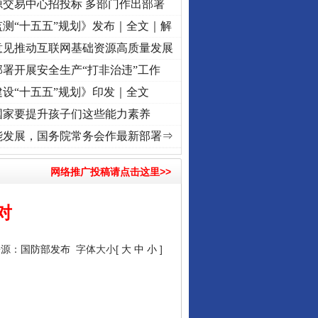
源交易中心招投标 多部门作出部署
测“十五五”规划》发布｜全文｜解
意见推动互联网基础资源高质量发展
署开展安全生产“打非治违”工作
设“十五五”规划》印发｜全文
国家要提升孩子们这些能力素养
进复兴征程丨“转折之城”激荡..
·[视频]
牢记初心使命 奋进复兴征程丨红船起航处 潮起.
能发展，国务院常务会作最新部署⇒
网络推广投稿请点击这里>>
对
来源：
国防部发布
字体大小[
大
中
小
]