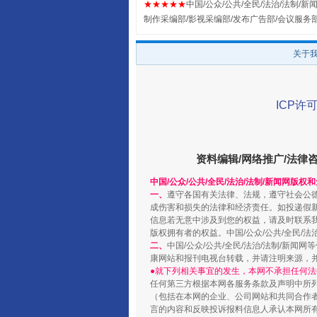
★★★★★
中国/公众/公共/全民/法治/法制/新闻
制作采编部/影视采编部/发布广告部/会议服务
关于
阿坝州三大球赛在茂县开幕
ICP许可
资料编辑/网络推广/法律
中国/公众/公共/全民/法治/法制/新闻网版权
一、
遵守各国有关法律、法规，遵守社会公
成伤害和损失的法律和经济责任。如投递假
信息若无意中涉及到您的权益，请及时联系
版权拥有者的权益。中国/公众/公共/全民/法
二、
中国/公众/公共/全民/法治/法制/
国家大学科技园优化重塑工作
康网站和报刊电视台转载，并请注明来源，
●就下列相关事宜的发生，本网不承担任何法
任何第三方根据本网各服务条款及声明中所
（包括在本网的企业、公司网站和共同合作
言的内容和反映投诉报料信息人承认本网所