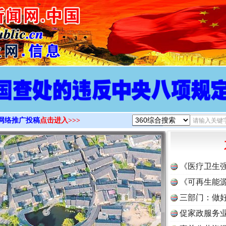
>
网络推广投稿
点击进入>>>
《医疗卫生
《可再生能源
三部门：做好
促家政服务业