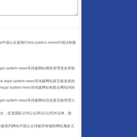
“后车司机肯定在骂我”
众新闻China publics news/中国法制新
egal system news等传媒网站拥有管理笔名和留
 legal system news等传媒网站留言板发表的
让传统村落焕发生机
legal system news等传媒网站有权在网站内转
egal system news等传媒网站信息留言板管理人
台，促进国际之间公众/民众/公民对法律、政
本传媒系列网站中国公众传媒所有辅助网站属多元