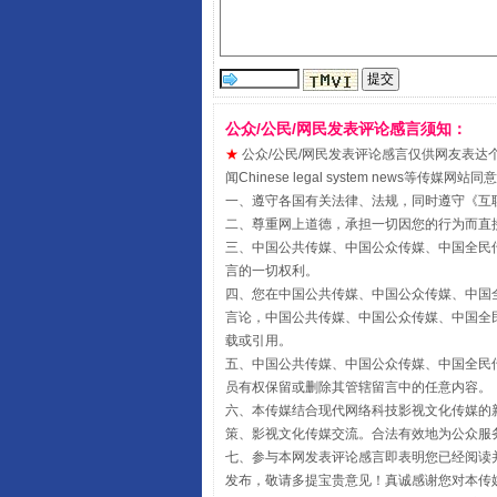
受贿1.44亿！段成刚被判无期
公众/公民/网民发表评论感言须知：
★
公众/公民/网民发表评论感言仅供网友表达个人看法
闻Chinese legal system new
一、遵守各国有关法律、法规，同时遵守《
互
二、尊重网上道德，承担一切因您的行为而直
三、中国公共传媒、中国公众传媒、中国全民传媒China 
言的一切权利。
四、您在中国公共传媒、中国公众传媒、中国全民传媒Chin
全民健身五年计划来了！等你上
言论，中国公共传媒、中国公众传媒、中国全民传媒China
载或引用。
五、中国公共传媒、中国公众传媒、中国全民传媒China 
员有权保留或删除其管辖留言中的任意内容。
六、本传媒结合现代网络科技影视文化传媒的新
策、影视文化传媒交流。合法有效地为公众服
七、参与本网发表评论感言即表明您已经阅读并
发布，敬请多提宝贵意见！真诚感谢您对本传