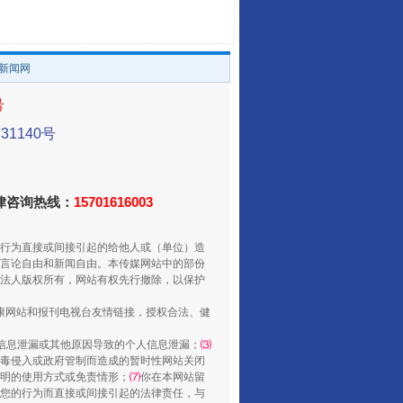
。
/新闻网
走走走！国家喊你健身啦
号
1140号
法律咨询热线：
15701616003
行为直接或间接引起的给他人或（单位）造
言论自由和新闻自由。本传媒网站中的部份
法人版权所有，网站有权先行撤除，以保护
健康网站和报刊电视台友情链接，授权合法、健
山西：不断增强治理腐败综合效能
信息泄漏或其他原因导致的个人信息泄漏；
⑶
毒侵入或政府管制而造成的暂时性网站关闭
明的使用方式或免责情形；
⑺
你在本网站留
您的行为而直接或间接引起的法律责任，与