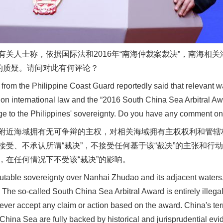
人士称，依据国际法和2016年“南海仲裁案裁决”，南海相关海
权的质疑。请问对此有何评论？
m the Philippine Coast Guard reportedly said that relevant wa
ed on international law and the “2016 South China Sea Arbitral Aw
nge to the Philippines' sovereignty. Do you have any comment on
海域拥有无可争辩的主权，对相关海域拥有主权权利和管辖权
实
一纸欠条伤亲情 巡回调解促和解..
接受、不承认所谓“裁决”，不接受任何基于该“裁决”的主张和行
，在任何情况下不受该“裁决”的影响。
ble sovereignty over Nanhai Zhudao and its adjacent waters,
. The so-called South China Sea Arbitral Award is entirely illega
 never accept any claim or action based on the award. China's ter
h China Sea are fully backed by historical and jurisprudential ev