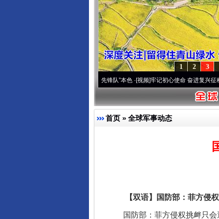
1
2
3
雪域高原..
·[视频]
永葆“两个先锋队”本色
·[视频]
牢记初心使命 奋进复兴征程丨宝塔山下
首页
»
全球军事动态
【双语】国防部：菲方侵权挑
国防部：菲方侵权挑衅只会