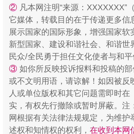
②
凡本网注明“来源：XXXXXX
它媒体，转载目的在于传递更多信
展示国家的国际形象，增强国家软
新型国家、建设和谐社会、和谐世界
国家大学科技园优化重塑工作
民众/全民勇于担任文化使者与和
③
如你所反映投诉报料和投稿的部
或不文明用语，请谅解！如因被反
人或单位版权和其它问题需即时在
实，有权先行撤除或暂时屏蔽。注
网根据有关法律法规规定，为维护
扯下公款旅游的“隐身衣”
如何以同
述权和知情权的权利，
在收到本网