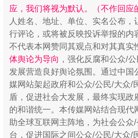
应，我们将视为默认。（不作回应
人姓名、地址、单位、实名公布，让
行评论，或将被反映投诉举报的内
不代表本网赞同其观点和对其真实
体舆论为导向
，强化反腐和公众/公
发展营造良好舆论氛围。通过中国公
“蜀中异人”王建安的艺术幻境
媒网站架起政府和公众/公民/大众
盾，促进社会大发展，最终实现政府
的和谐统一。本传媒网站结合现代
助全球互联网主阵地，为社会公众/
台，促进国际之间公众/公民/大众