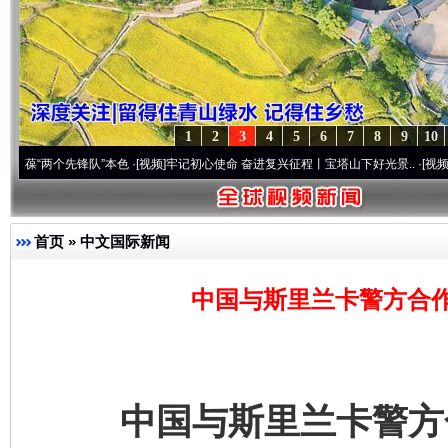
1
2
3
4
5
6
7
8
9
10
个先锋队”本色
·[视频]
牢记初心使命 奋进复兴征程丨宝塔山下好光景..
·[视频]
因党而生 
首页
»
中文国际新闻
中国与斯里兰卡警方合
中国与斯里兰卡警方合