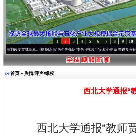
1
2
3
4
5
6
7
8
9
10
改变雪域高原..
·[视频]
永葆“两个先锋队”本色
·[视频]
牢记初心使命 奋进复兴征程丨宝塔
首页
»
舆情/呼声/维权
西北大学通报“
西北大学通报“教师贾