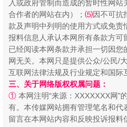
入或政府管制而造成的暂时性网站
合作者的网站在内）；
⑸
因不可抗
款及声明中列明的使用方式或免责
全民健身五年计划来了！等你上场
报料信息人承认本网所有条款方可
已经阅读本网条款并承担一切因您
网无关。本网只是提供公众/公民/
互联网法律法规及行业规定和国际
三、关于网络版权权属问题：
①
本网注明“来源：XXXXXXX网”
有。本传媒网站拥有管理笔名和代
阿坝州三大球赛在茂县开幕
规模最
留言在本网站内容和反映投诉报料