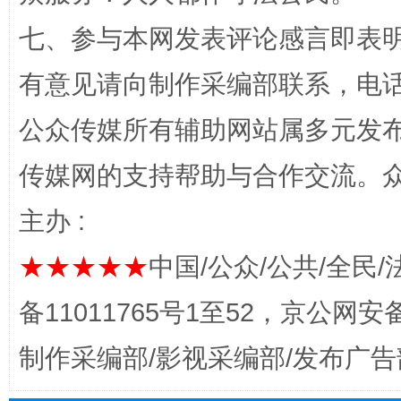
七、参与本网发表评论感言即表明
有意见请向制作采编部联系，电话：0
公众传媒所有辅助网站属多元发
完善运行机制助力责任有效落实
一纸欠条
传媒网的支持帮助与合作交流。
主办 :
★★★★★
中国/公众/公共/全民/
备11011765号1至52，京公网安备：
制作采编部/影视采编部/发布广告
东山县通报“牛蛙产品抗生素超标问题”
法