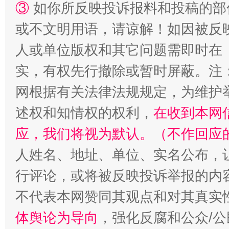
③
如你所反映投诉报料和投稿的部
扯下公款旅游的“隐身衣”
如何以同
或不文明用语，请谅解！如因被反
人或单位版权和其它问题需即时在
实，有权先行撤除或暂时屏蔽。注
网根据有关法律法规规定，为维护
述权和知情权的权利，
在收到本网
应，我们将视为默认。（不作回应
“蜀中异人”王建安的艺术幻境
人姓名、地址、单位、实名公布，让
行评论，或将被反映投诉举报的内
不代表本网赞同其观点和对其真实
体舆论为导向
，强化反腐和公众/公