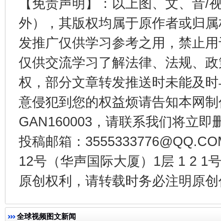
【免责声明】：以上图、文、音/
外），其版权均属于原作者或归属
发推广仅供学习参考之用，禁止用
仅供交流学习了解法律、法规、政
权，部分文章转发推送时未能及时
意侵犯到您的权益烦请告知本网制作采编
GAN160003，请联系我们将立即删
千年窑火 生生不息
一
投稿邮箱：3555333776@QQ
12号（华声国际大厦）1层 1 2
原创权利，请转载时务必注明原创作
全球视频图文新闻