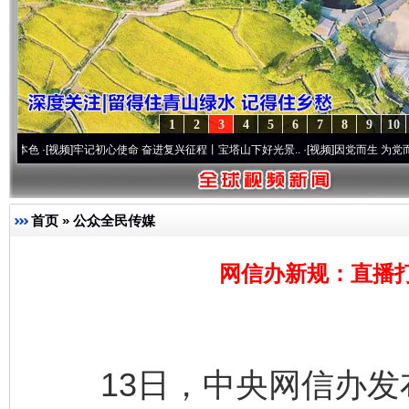
1
2
3
4
5
6
7
8
9
10
视频]
牢记初心使命 奋进复兴征程丨宝塔山下好光景..
·[视频]
因党而生 为党而战——百年“
首页
»
公众全民传媒
网信办新规：直播打
13日，中央网信办发