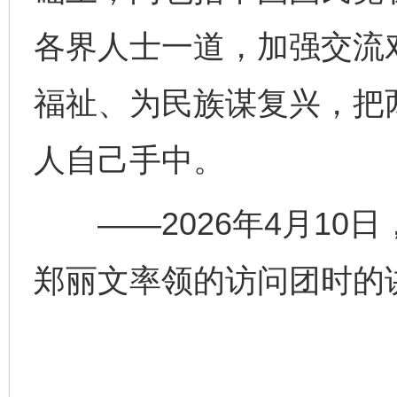
各界人士一道，加强交流
福祉、为民族谋复兴，把
东山县通报“牛蛙产品抗生素超标问题”
法
人自己手中。
——2026年4月10
郑丽文率领的访问团时的
千年窑火 生生不息
一