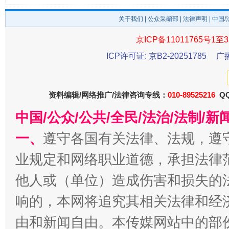
关于我们
|
公众采编部
|
法律声明
| 中国
京ICP备11011765号1至3
ICP许可证: 京B2-20251785
广
揭开“小金库”的免责幌子
资料编辑/网络推广/法律咨询专线：
010-89525216
QQ
中国/公众/公共/全民/法治/法制/
一、
遵守各国有关法律、法规，遵
业规定和网络职业道德，承担法律
他人或（单位）造成伤害和损失的
响的，本网将追究其相关法律和经
由和新闻自由。本传媒网站中的部
受贿1.44亿！段成刚被判无期
从幼儿