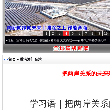
1
2
3
4
5
6
7
8
9
10
宝塔山下好光景..
·[视频]
因党而生 为党而战——百年“纪”事⑧加强纪律..
·[视频]
牢记初
首页
»
香港澳门台湾
把两岸关系的未来
学习语｜把两岸关系的