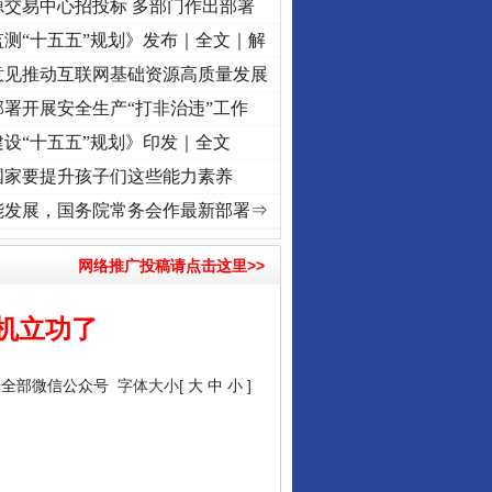
源交易中心招投标 多部门作出部署
测“十五五”规划》发布｜全文｜解
意见推动互联网基础资源高质量发展
署开展安全生产“打非治违”工作
设“十五五”规划》印发｜全文
国家要提升孩子们这些能力素养
心使命 奋进复兴征程丨“转折之城”激荡..
·[视频]
牢记初心使命 奋进复兴征程丨红船起航处
能发展，国务院常务会作最新部署⇒
网络推广投稿请点击这里>>
机立功了
安全部微信公众号
字体大小[
大
中
小
]