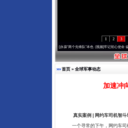
1
2
3
深刻改变雪域高原..
·[视频]
永葆“两个先锋队”本色
·[视频]
牢记初心使命 奋进复兴征程丨
首页
»
全球军事动态
加速冲
真实案例 | 网约车司机智斗
一个寻常的下午，网约车司机