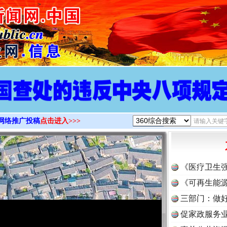
>
网络推广投稿
点击进入>>>
《医疗卫生
《可再生能源
三部门：做好
促家政服务业