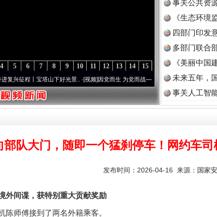
事关公共资
《生态环境监
读
四部门印发
多部门联合部
《美丽中国建
4
5
6
7
8
9
10
11
12
13
14
15
未来五年，
宝塔山下好光景..
·[视频]
因党而生 为党而战——百年“纪”事⑧加强纪律..
·[视频]
牢记初
事关人工智
向部队大门，随即一个猛刹停车！网约车司
发布时间：2026-04-16 来源：
国家
境外间谍，获特别重大贡献奖励
陈师傅接到了两名外籍乘客。