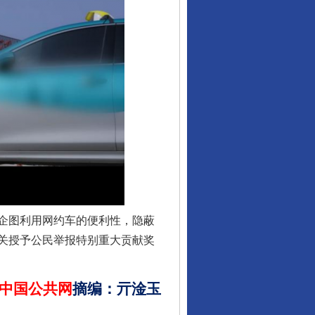
行业协会接连发公告
企图利用网约车的便利性，隐蔽
让核能赋能千行百业
关授予公民举报特别重大贡献奖
中国公共网
摘编
：
亓淦玉