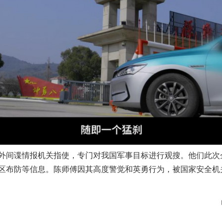
实
一纸欠条伤亲情 巡回调解促和解..
间谍情报机关指使，专门对我国军事目标进行观搜。他们此次
题”
法徽映军营 权益有保障
区布防等信息。陈师傅因其高度警觉和英勇行为，被国家安全机