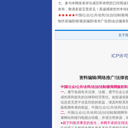
七、参与本网发表评论感言即表明您已经阅读并
发布，敬请多提宝贵意见！真诚感谢您对本传
扯下公款旅游的“隐身衣”
★★★★★
中国/公众/公共/全民/法治/法制/新闻
制作采编部/影视采编部/发布广告部/会议服务
关于
ICP许可
资料编辑/网络推广/法律
中国/公众/公共/全民/法治/法制/新闻网版权
“蜀中异人”王建安的艺术幻境
一、
遵守各国有关法律、法规，遵守社会公
成伤害和损失的法律和经济责任。如投递假
信息若无意中涉及到您的权益，请及时联系
版权拥有者的权益。中国/公众/公共/全民/法
二、
中国/公众/公共/全民/法治/法制/
康网站和报刊电视台转载，并请注明来源，
●就下列相关事宜的发生，本网不承担任何法