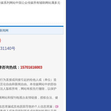
本传媒系列网站中国公众传媒所有辅助网站属多元
养老服务师职业资格制度暂行规定
。
/新闻网
号
1140号
法律咨询热线：
15701616003
还老百姓一个明白家底
行为直接或间接引起的给他人或（单位）造
言论自由和新闻自由。本传媒网站中的部份
法人版权所有，网站有权先行撤除，以保护
健康网站和报刊电视台友情链接，授权合法、健
信息泄漏或其他原因导致的个人信息泄漏；
⑶