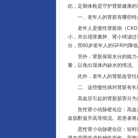
此，定期体检是守护肾脏健康的
一、老年人的肾脏有哪些特
老年人是慢性肾脏病（CKD）
小，并出现肾囊肿、肾小球滤过功
分，而60岁老年人的GFR约降低
完善运行机制助力责任有效落
另外，肾脏保留水分的能力会
量，以免出现体内缺水的情况。
此外，老年人的肾脏血管往往
二、这些慢性病对肾脏有长
高血压引起的肾脏损害分为良
良性肾小动脉硬化症：高血压
血肌酐值升高等情况。若患者将
恶性肾小动脉硬化症：短时间内
东山县通报“牛蛙产品抗生素超标问
肾血管壁造成机械性损伤，导致