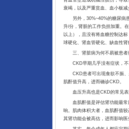
衰竭，以及严重贫血、血小板减
另外，30%~40%的糖尿病
升/分，肾脏的工作负担加重。
以上），且没有将血糖控制达标
球硬化、肾血管硬化、缺血性肾
三、肾脏病为何不易被患者
CKD早期几乎没有症状，不易
千年窑火 生生不息
CKD患者可出现食欲不振、
肌酐值升高，进而确诊CKD。
血压升高也是CKD的常见表现
血肌酐值是评估肾功能最常用
响。肌肉体积大者，血肌酐值较
其肾功能会被高估，进而影响医
其实，每个成年人都应定期进