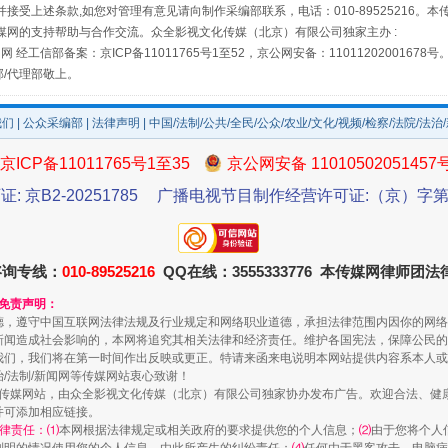
接受上述条款,如您对管理有意见请向制作采编部联系，电话：010-89525216。
媒网的支持帮助与合作交流。众全影视文化传媒（北京）有限公司独家主办 :
如何以同查同治破解风腐交织难题
网 经工信部备案：京ICP备11011765号1至52，京公网安备：11011202001678号
部/代理部敬上。
我们
|
公众采编部
|
法律声明
| 中国/法制/公共/全民/公众/农业/文化/视频/检察/法院/法治
京ICP备11011765号1至35
京公网安备 11010502051457
证: 京B2-20251785
广播电视节目制作经营许可证:（京）字第3
咨询专线：
010-89525216
QQ在线：3555333776 本传媒网律师团
和免责声明：
一颗心始终滚烫
德，遵守中国互联网法律法规及行业规定和网络职业道德，承担法律范围内因你的网络
新闻造成社会影响的，本网将追究其相关法律和经济责任。维护各国宪法，保障公民的
我们，我们将在第一时间作出反映或更正。特请来函来电说明本网站提供内容系本人或
治/法制/新闻网等传媒网站衷心致谢！
新闻网等传媒网站，由众全影视文化传媒（北京）有限公司独家协办发布广告。欢迎合法、
并可添加相应链接。
律责任：⑴
本网根据法律规定或相关政府的要求提供您的个人信息；
⑵
由于您将个人