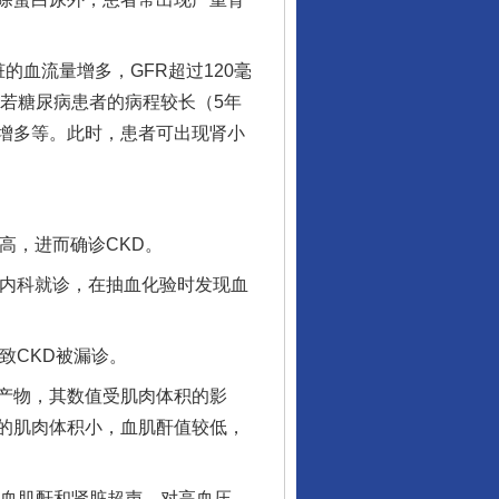
血流量增多，GFR超过120毫
若糖尿病患者的病程较长（5年
增多等。此时，患者可出现肾小
高，进而确诊CKD。
从数据变化看反腐深化
内科就诊，在抽血化验时发现血
致CKD被漏诊。
产物，其数值受肌肉体积的影
的肌肉体积小，血肌酐值较低，
血肌酐和肾脏超声。对高血压、