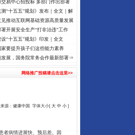
源交易中心招投标 多部门作出部署
测“十五五”规划》发布｜全文｜解
意见推动互联网基础资源高质量发展
署开展安全生产“打非治违”工作
设“十五五”规划》印发｜全文
国家要提升孩子们这些能力素养
兴征程丨红船起航处 潮起..
·[视频]
一首歌的时间，读懂乐至的“诗与远方”
·[视频]
从《
能发展，国务院常务会作最新部署⇒
网络推广投稿请点击这里>>
7 来源：
健康中国
字体大小[
大
中
小
]
患者病情进展快、预后差。因