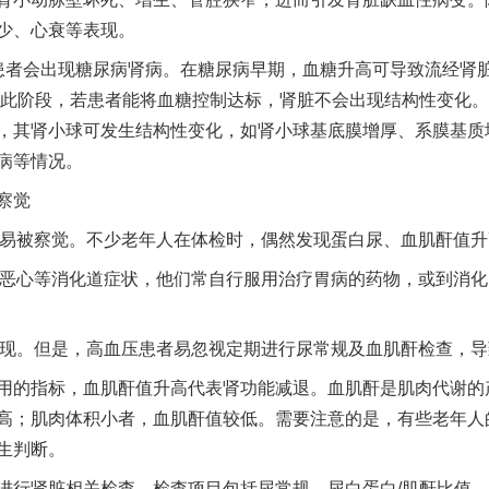
少、心衰等表现。
患者会出现糖尿病肾病。在糖尿病早期，血糖升高可导致流经肾脏的
在此阶段，若患者能将血糖控制达标，肾脏不会出现结构性变化。
，其肾小球可发生结构性变化，如肾小球基底膜增厚、系膜基质
病等情况。
察觉
被察觉。不少老年人在体检时，偶然发现蛋白尿、血肌酐值升
一批国家标准开始实施
恶心等消化道症状，他们常自行服用治疗胃病的药物，或到消化
。但是，高血压患者易忽视定期进行尿常规及血肌酐检查，导
的指标，血肌酐值升高代表肾功能减退。血肌酐是肌肉代谢的
高；肌肉体积小者，血肌酐值较低。需要注意的是，有些老年人
生判断。
行肾脏相关检查，检查项目包括尿常规、尿白蛋白/肌酐比值、