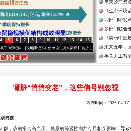
事关公共资
《生态环境监
读
四部门印发
多部门联合部
《美丽中国建
4
5
6
7
8
9
10
11
12
13
14
15
未来五年，
律..
·[视频]
牢记初心使命 奋进复兴征程丨“转折之城”激荡..
·[视频]
牢记初心使命 奋进复
事关人工智
肾脏“悄悄变老”，这些信号别忽视
发布时间：2026-04-1
别忽视
群，该病常与高血压、糖尿病等慢性病共存且相互影响，导致