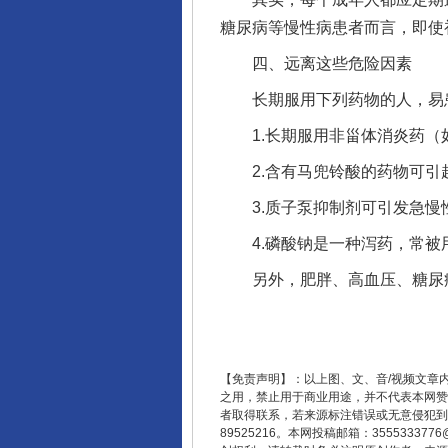
糖尿病等慢性病患者而言，即使
四、远离这些危险因素
揭开“小金库”的免责幌子
长期服用下列药物的人，易患
1.长期服用非甾体消炎药（如
2.含有马兜铃酸的药物可引
3.质子泵抑制剂可引发急慢性
4.磷酸钠是一种泻药，常被用
另外，肥胖、高血压、糖尿病、
受贿1.44亿！段成刚被判无期
【免责声明】：以上图、文、音/视频文章
之用，禁止用于商业用途，并不代表本网赞
者取得联系，若来源标注错误或无意侵犯到您的
89525216。本网投稿邮箱：355533