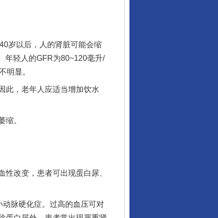
0岁以后，人的肾脏可能会缩
人的GFR为80~120毫升/
降不明显。
行业协会接连发公告
因此，老年人应适当增加饮水
萎缩。
血性改变，患者可出现蛋白尿、
小动脉硬化症。过高的血压可对
让核能赋能千行百业
除蛋白尿外，患者常出现严重肾