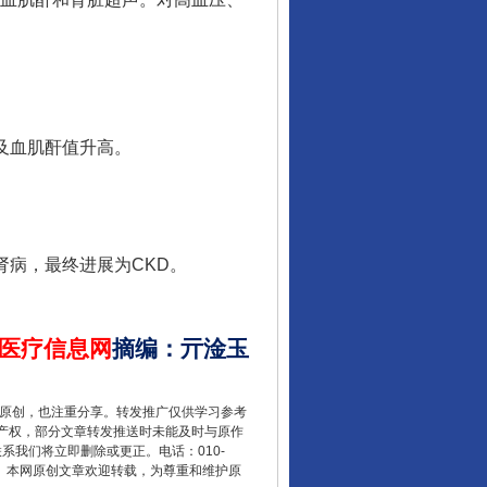
酒驾未被当场查获能处罚吗
及血肌酐值升高。
病，最终进展为CKD。
医疗信息网
摘编
：
亓淦玉
“后车司机肯定在骂我”
重原创，也注重分享。转发推广仅供学习参考
产权，部分文章转发推送时未能及时与原作
联系我们将立即删除或更正。电话：010-
2 1号。本网原创文章欢迎转载，为尊重和维护原