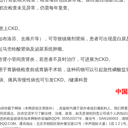
初次检查未见异常，仍需每年复查。
以产业富民促振兴
上CKD。
布洛芬、去痛片等），可导致镇痛剂肾病，患者可出现蛋白尿
起马兜铃酸肾病及泌尿系统肿瘤。
肾小管间质肾炎，若患者不及时治疗，可进展为CKD。
于胃肠镜检查前或胃肠手术前，这种药物可以引起急性磷酸盐肾
痛风等慢性病也可引发CKD。/健康科普
中国
从幼儿园到大学，有这些资助
内容转载于网络（本网原创文章除外），其版权均属于原作者或归属权利人。我们尊
同其观点。仅供交流学习了解法律、法规、政策，如无意侵犯到贵公司或个人的知识
权益烦请告知本网制作采编部QQ号: 3555333776，微信号：GAN160003，请
3776@QQ.COM。通讯地址：北京市朝阳区朝外雅宝路12号（华声国际大厦）1层 1 