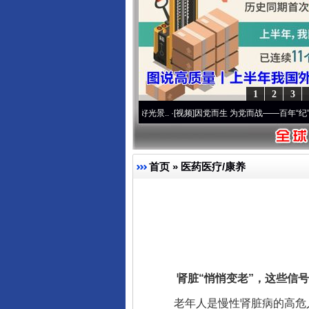
1
2
3
命 奋进复兴征程丨宝塔山下好光景..
·[视频]
因党而生 为党而战——百年“纪”事⑧加强纪
首页
»
医药医疗/康养
肾脏“悄悄变老”，这些信号
老年人是慢性肾脏病的高危人