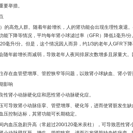
重要举措。
点
的高危人群。随着年龄增长，人的肾功能会出现生理性衰退。4
能下降等情况，平均每年肾小球滤过率（GFR）降低1毫升/分。年轻
20毫升/分。但是，这个情况因人而异，约1/3的老年人GFR下
实
一纸欠条伤亲情 巡回调解促和解..
随年龄增长而减弱，导致老年人夜间排尿次数增多且尿量大。
存在血管壁增厚、管腔狭窄等问题，以致肾小球缺血、肾小管
期影响
性肾小动脉硬化症和恶性肾小动脉硬化症。
可导致肾小动脉痉挛、管壁增厚、硬化等，进而使肾脏发生缺
血压控制达标，其肾功能可长期稳定。
血压急剧升高（常超过200/120毫米汞柱），可导致恶性肾
题”
法徽映军营 权益有保障
肾小动脉壁坏死、增生、管腔狭窄，进而引发肾脏缺血性病变。