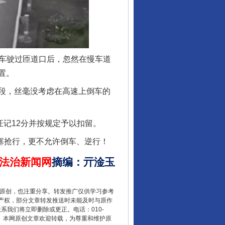
行业协会接连发公告
货车驶过匝道口后，忽然在慢车道
置。
段，丝毫没考虑在高速上倒车的
记12分并按规定予以扣留。
塞抢行，更不允许倒车、逆行！
法治新闻网
摘编
：
亓淦玉
让核能赋能千行百业
重原创，也注重分享。转发推广仅供学习参考
产权，部分文章转发推送时未能及时与原作
联系我们将立即删除或更正。电话：010-
2 1号。本网原创文章欢迎转载，为尊重和维护原