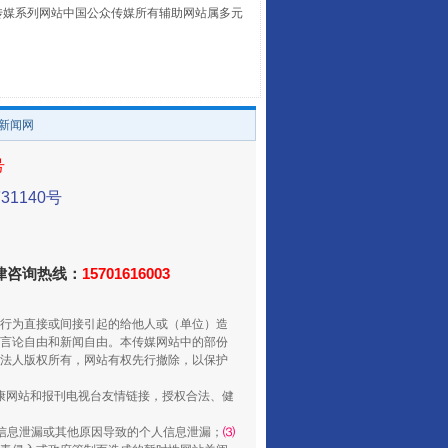
本传媒系列网站中国公众传媒所有辅助网站属多元
。
让传统村落焕发生机
/新闻网
号
1140号
法律咨询热线：
15701616003
行为直接或间接引起的给他人或（单位）造
言论自由和新闻自由。本传媒网站中的部份
走走走！国家喊你健身啦
法人版权所有，网站有权先行撤除，以保护
健康网站和报刊电视台友情链接，授权合法、健
信息泄漏或其他原因导致的个人信息泄漏；
⑶