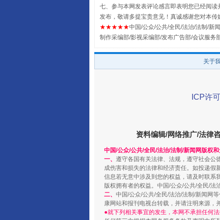
七、参与本网发表评论感言即表明您已经阅读并
发布，敬请多提宝贵意见！真诚感谢您对本传
★★★★★
中国/公众/公共/全民/法治/法制/新闻
制作采编部/影视采编部/发布广告部/会议服务
全民健身五年计划来了！等你上
关于
ICP许可
资料编辑/网络推广/法律
中国/公众/公共/全民/法治/法制/新闻网版权
一、
遵守各国有关法律、法规，遵守社会公
成伤害和损失的法律和经济责任。如投递假
阿坝州三大球赛在茂县开幕
信息若无意中涉及到您的权益，请及时联系
版权拥有者的权益。中国/公众/公共/全民/法
二、
中国/公众/公共/全民/法治/法制/
康网站和报刊电视台转载，并请注明来源，
●就下列相关事宜的发生，本网不承担任何法