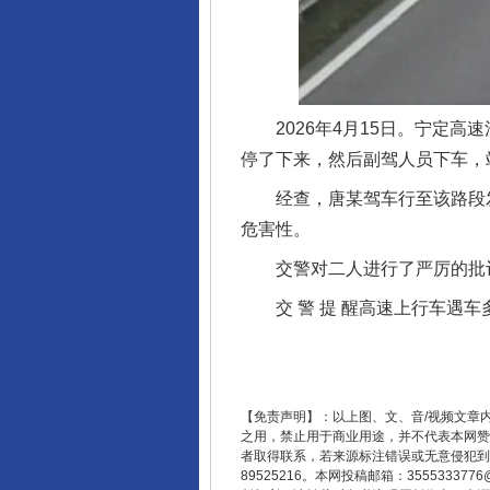
完善运行机制助力责任有效落
2026年4月15日。宁定高
停了下来，然后副驾人员下车，
经查，唐某驾车行至该路段发
危害性。
交警对二人进行了严厉的批评教
交 警 提 醒高速上行车遇车
东山县通报“牛蛙产品抗生素超标问
【免责声明】：以上图、文、音/视频文章
之用，禁止用于商业用途，并不代表本网赞
者取得联系，若来源标注错误或无意侵犯到您的
89525216。本网投稿邮箱：355533