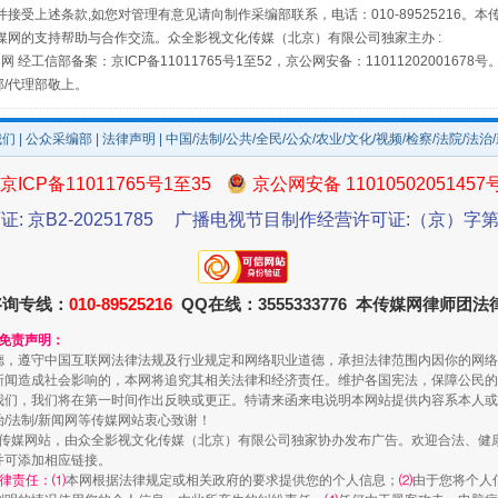
接受上述条款,如您对管理有意见请向制作采编部联系，电话：010-89525216。
媒网的支持帮助与合作交流。众全影视文化传媒（北京）有限公司独家主办 :
网 经工信部备案：京ICP备11011765号1至52，京公网安备：11011202001678号
部/代理部敬上。
场
事关残疾人未来5年
我们
|
公众采编部
|
法律声明
| 中国/法制/公共/全民/公众/农业/文化/视频/检察/法院/法治
京ICP备11011765号1至35
京公网安备 11010502051457
证: 京B2-20251785
广播电视节目制作经营许可证:（京）字第3
咨询专线：
010-89525216
QQ在线：3555333776 本传媒网律师团
和免责声明：
德，遵守中国互联网法律法规及行业规定和网络职业道德，承担法律范围内因你的网络
新闻造成社会影响的，本网将追究其相关法律和经济责任。维护各国宪法，保障公民的
规模最大的光氢储一体化项目
我们，我们将在第一时间作出反映或更正。特请来函来电说明本网站提供内容系本人或
治/法制/新闻网等传媒网站衷心致谢！
新闻网等传媒网站，由众全影视文化传媒（北京）有限公司独家协办发布广告。欢迎合法、
并可添加相应链接。
律责任：⑴
本网根据法律规定或相关政府的要求提供您的个人信息；
⑵
由于您将个人