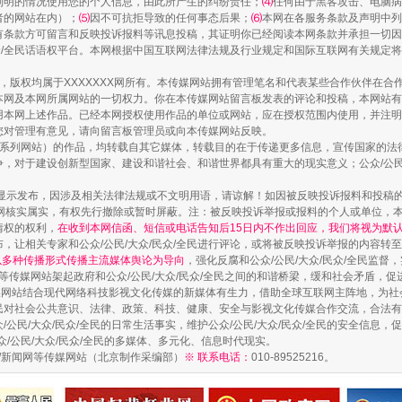
列明的情况使用您的个人信息，由此所产生的纠纷责任；
⑷
任何由于黑客攻击、电脑病
者的网站在内）；
⑸
因不可抗拒导致的任何事态后果；
⑹
本网在各服务条款及声明中列
有条款方可留言和反映投诉报料等讯息投稿，其证明你已经阅读本网条款并承担一切因
民众/全民话语权平台。本网根据中国互联网法律法规及行业规定和国际互联网有关规定
作品，版权均属于XXXXXXX网所有。本传媒网站拥有管理笔名和代表某些合作伙伴在
本网及本网所属网站的一切权力。你在本传媒网站留言板发表的评论和投稿，本网站有
本网上述作品。已经本网授权使用作品的单位或网站，应在授权范围内使用，并注明“来
您对管理有意见，请向留言板管理员或向本传媒网站反映。
本传媒系列网站）的作品，均转载自其它媒体，转载目的在于传递更多信息，宣传国家的
镜头丨大暑三秋近
，对于建设创新型国家、建设和谐社会、和谐世界都具有重大的现实意义；公众/公民/
显示发布，因涉及相关法律法规或不文明用语，请谅解！如因被反映投诉报料和投稿
网核实属实，有权先行撤除或暂时屏蔽。注：被反映投诉举报或报料的个人或单位，
情权的权利，
在收到本网信函、短信或电话告知后15日内不作出回应，我们将视为默
，让相关专家和公众/公民/大众/民众/全民进行评论，或将被反映投诉举报的内容转
网以多种传播形式传播主流媒体舆论为导向
，强化反腐和公众/公民/大众/民众/全民监
等传媒网站架起政府和公众/公民/大众/民众/全民之间的和谐桥梁，缓和社会矛盾，
媒网站结合现代网络科技影视文化传媒的新媒体有生力，借助全球互联网主阵地，为社会
全民对社会公共意识、法律、政策、科技、健康、安全与影视文化传媒合作交流，合法有效
公民/大众/民众/全民的日常生活事实，维护公众/公民/大众/民众/全民的安全信息，促
众/公民/大众/民众/全民的多媒体、多元化、信息时代现实。
法制/新闻网等传媒网站（北京制作采编部）
※ 联系电话：
010-89525216。
如何以同查同治破解风腐交织难题