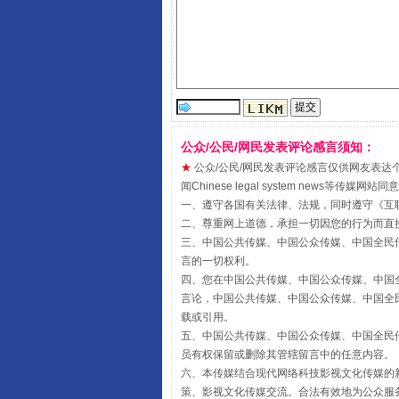
揭开“小金库”的免责幌子
公众/公民/网民发表评论感言须知：
★
公众/公民/网民发表评论感言仅供网友表达个人看法
闻Chinese legal system new
一、遵守各国有关法律、法规，同时遵守《
互
二、尊重网上道德，承担一切因您的行为而直
受贿1.44亿！段成刚被判无期
三、中国公共传媒、中国公众传媒、中国全民传媒China 
言的一切权利。
四、您在中国公共传媒、中国公众传媒、中国全民传媒Chin
言论，中国公共传媒、中国公众传媒、中国全民传媒China
载或引用。
五、中国公共传媒、中国公众传媒、中国全民传媒China 
员有权保留或删除其管辖留言中的任意内容。
六、本传媒结合现代网络科技影视文化传媒的新
策、影视文化传媒交流。合法有效地为公众服