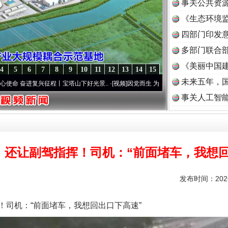
事关公共资
《生态环境监
读
四部门印发
多部门联合部
《美丽中国建
4
5
6
7
8
9
10
11
12
13
14
15
未来五年，
复兴征程丨宝塔山下好光景..
·[视频]
因党而生 为党而战——百年“纪”事⑧加强纪律..
·[
事关人工智
，还让副驾指挥！司机：“前面堵车，我想回
发布时间：2026
司机：“前面堵车，我想回出口下高速”