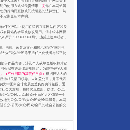
毒侵入或政府管制而造成的暂时性网站关闭
明的使用方式或免责情形；
⑺
你在本网站留
您的行为而直接或间接引起的法律责任，与
将不定期更新本声明。
合作伙伴的网站上使用你留言在本网站内容和反
权在网站内转载或修改引用。但未经本网授
源于：XXXXXXX网”。违反上述声明者，
法律、法规、政策及文化和展示国家的国际形
山西：不断增强治理腐败综合效能
大众/民众/全民勇于担任文化使者与和平使
的部份作品内容，涉及个人或单位版权和其它
本网根据有关法律法规规定，为维护举报人和
认。（不作回应的其责任自负）
根据投诉人的
至所涉相关部门领导。未加盖公章，并不代表
督，实为中国向全球发展营造良好舆论氛围。通
促进社会大发展，最终实现政府、媒体、公众/
公众/公民/大众/民众/全民的人才铺垫一个
地为公众/公民/大众/民众/全民服务。本网
进公众/公民/大众/民众/全民的社会公德的交
养老服务师职业资格制度暂行规定