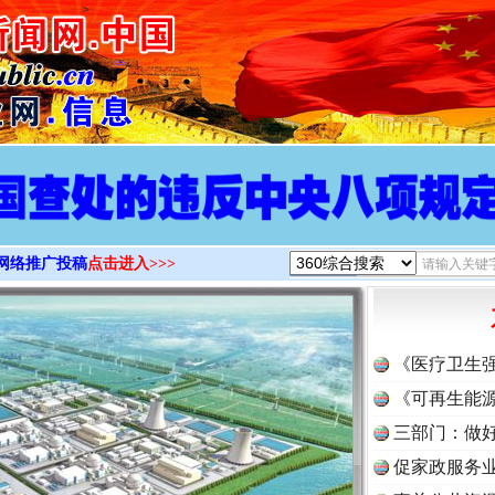
>
网络推广投稿
点击进入>>>
《医疗卫生
《可再生能源
三部门：做好
促家政服务业