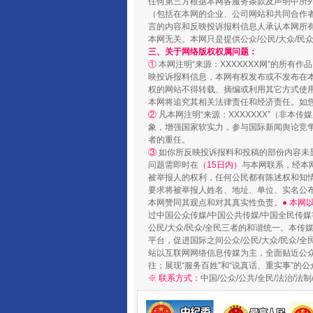
任何第三方根据本网各服务条款及声明中所
（包括在本网的企业、公司网站和共同合作
言的内容和反映投诉报料信息人承认本网所
本网无关。本网只是提供公众/公民/大众/
三、关于网络版权权属问题：
①
本网注明“来源：XXXXXXX网”的所有
映投诉报料信息，本网有权发布或不发布在
权的网站不得转载、摘编或利用其它方式使用
本网将追究其相关法律责任和经济责任。如
②
凡本网注明“来源：XXXXXXX”（非
国家大学科技园优化重塑工作
象，增强国家软实力，参与国际新闻舆论竞争
者的重任。
③
如你所反映投诉报料和投稿的部份内容未
问题需即时在
（15日内）
与本网联系，经本
被举报人的权利，任何公民都有陈述权和知
要求将被举报人姓名、地址、单位、实名公布
本网赞同其观点和对其真实性负责。
● 本
过中国公众传媒/中国公共传媒/中国全民传媒
公民/大众/民众/全民三者的和谐统一。本传
平台，促进国际之间公众/公民/大众/民众/
站以互联网网络信息传媒为主，全面贴近公众/
往；展现“服务百姓”和“说真话、重实事”的公
※ 联系方式：
中国/公众/公共/全民/法治/
扯下公款旅游的“隐身衣”