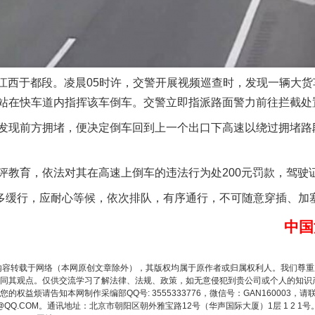
实
一纸欠条伤亲情 巡回调解促和解..
速江西于都段。凌晨05时许，交警开展视频巡查时，发现一辆大
站在快车道内指挥该车倒车。交警立即指派路面警力前往拦截处
现前方拥堵，便决定倒车回到上一个出口下高速以绕过拥堵路
育，依法对其在高速上倒车的违法行为处200元罚款，驾驶证
多缓行，应耐心等候，依次排队，有序通行，不可随意穿插、加
中国
题”
法徽映军营 权益有保障
内容转载于网络（本网原创文章除外），其版权均属于原作者或归属权利人。我们尊
同其观点。仅供交流学习了解法律、法规、政策，如无意侵犯到贵公司或个人的知识
权益烦请告知本网制作采编部QQ号: 3555333776，微信号：GAN160003，请
3776@QQ.COM。通讯地址：北京市朝阳区朝外雅宝路12号（华声国际大厦）1层 1 