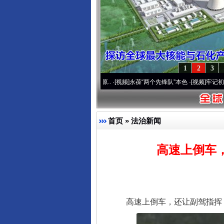
1
2
3
营20周年 深刻改变雪域高原..
·[视频]
永葆“两个先锋队”本色
·[视频]
牢记初心使命 奋进
首页
»
法治新闻
高速上倒车
高速上倒车，还让副驾指挥！