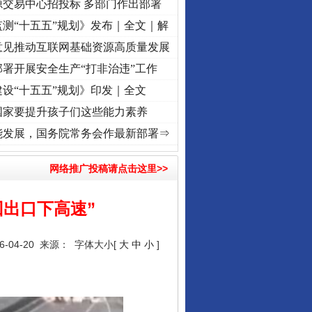
源交易中心招投标 多部门作出部署
测“十五五”规划》发布｜全文｜解
意见推动互联网基础资源高质量发展
署开展安全生产“打非治违”工作
设“十五五”规划》印发｜全文
国家要提升孩子们这些能力素养
视频]
牢记初心使命 奋进复兴征程丨“转折之城”激荡..
·[视频]
牢记初心使命 奋进复兴征程
能发展，国务院常务会作最新部署⇒
网络推广投稿请点击这里>>
出口下高速”
-04-20 来源：
字体大小[
大
中
小
]