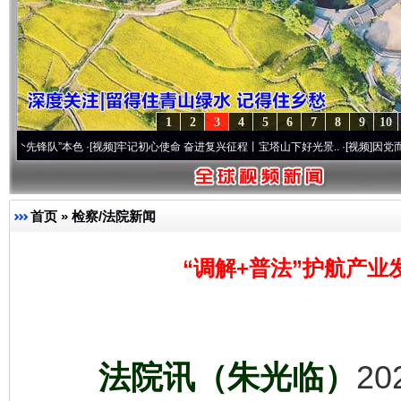
1
2
3
4
5
6
7
8
9
10
”本色
·[视频]
牢记初心使命 奋进复兴征程丨宝塔山下好光景..
·[视频]
因党而生 为党而战
首页
»
检察/法院新闻
“调解+普法”护航产业
法院讯（朱光临）
2