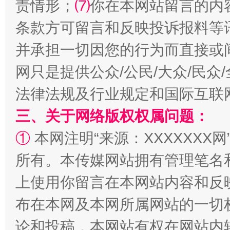
责情形；
⑺
你在本网站留言的内
全民健身五年计划来了！等你上场
条款方可留言和反映投诉报料等
并承担一切因您的行为而直接或
网只是提供公众/公民/大众/民
法律法规及行业规定和国际互联
三、关于网络版权权属问题：
①
本网注明“来源：XXXXXXX网
阿坝州三大球赛在茂县开幕
规模最
所有。本传媒网站拥有管理笔名
上使用你留言在本网站内容和反
布在本网及本网所属网站的一切
论和投稿，本网站有权在网站内