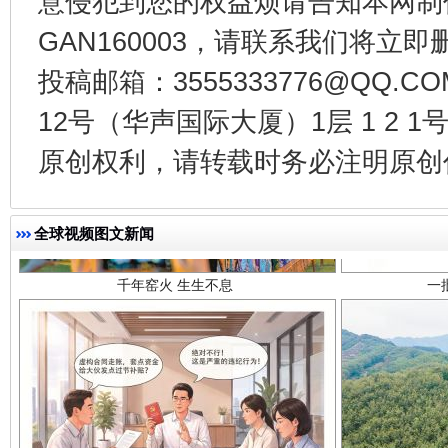
意侵犯到您的权益烦请告知本网制作采编
GAN160003，请联系我们将立即删
投稿邮箱：3555333776@QQ
12号（华声国际大厦）1层 1 2
千年窑火 生生不息
一
原创权利，请转载时务必注明原创作
全球视频图文新闻
揭开“小金库”的免责幌子