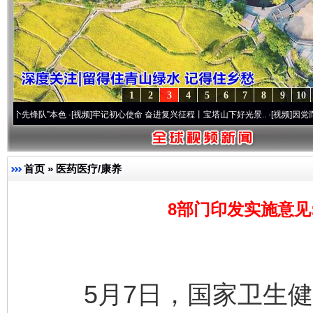
1
2
3
4
5
6
7
8
9
10
队”本色
·[视频]
牢记初心使命 奋进复兴征程丨宝塔山下好光景..
·[视频]
因党而生 为党而
首页
»
医药医疗/康养
8部门印发实施意见
5月7日，国家卫生健