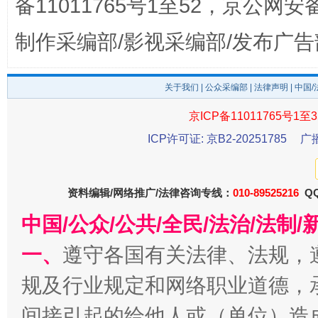
备11011765号1至52，京公网安备：
制作采编部/影视采编部/发布广告
关于我们
|
公众采编部
|
法律声明
| 中国
东山县通报“牛蛙产品抗生素超标问题”
法
京ICP备11011765号1至3
ICP许可证: 京B2-20251785
广
资料编辑/网络推广/法律咨询专线：
010-89525216
QQ
中国/公众/公共/全民/法治/法
一、
遵守各国有关法律、法规，
规及行业规定和网络职业道德，
千年窑火 生生不息
一
间接引起的给他人或（单位）造