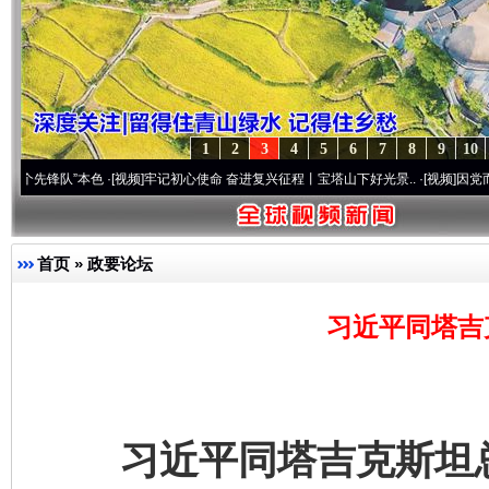
1
2
3
4
5
6
7
8
9
10
”本色
·[视频]
牢记初心使命 奋进复兴征程丨宝塔山下好光景..
·[视频]
因党而生 为党而战
首页
»
政要论坛
习近平同塔吉
习近平同塔吉克斯坦总