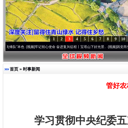
1
2
3
4
5
6
7
8
9
10
本色
·[视频]
牢记初心使命 奋进复兴征程丨宝塔山下好光景..
·[视频]
因党而生 为党而战—
首页
»
时事新闻
管好农
学习贯彻中央纪委五次