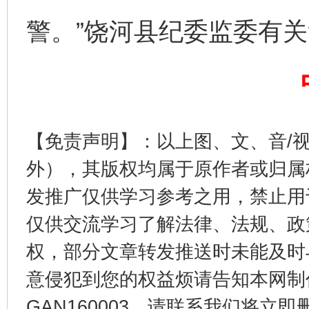
完善运行机制助力责任有效落实
一纸欠条
警。”饶河县纪委监委有
【免责声明】：以上图、文、音/
外），其版权均属于原作者或归属
东山县通报“牛蛙产品抗生素超标问题”
法
发推广仅供学习参考之用，禁止用
仅供交流学习了解法律、法规、政
权，部分文章转发推送时未能及时
意侵犯到您的权益烦请告知本网制作采编
GAN160003，请联系我们将立即删