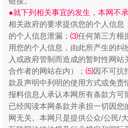
链接。
●就下列相关事宜的发生，本网不
相关政府的要求提供您的个人信息
的个人信息泄漏；
⑶
任何第三方根
受贿1.44亿！段成刚被判无期
从幼儿
用您的个人信息，由此所产生的纠
入或政府管制而造成的暂时性网站
合作者的网站在内）；
⑸
因不可抗
款及声明中列明的使用方式或免责
报料信息人承认本网所有条款方可
已经阅读本网条款并承担一切因您
全民健身五年计划来了！等你上场
网无关。本网只是提供公众/公民/