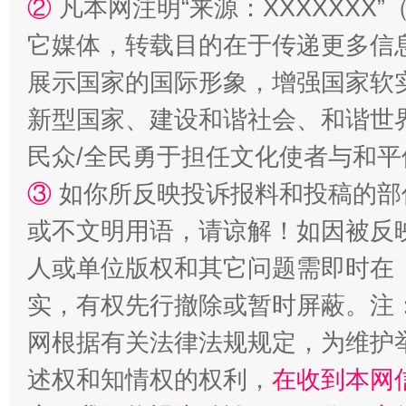
②
凡本网注明“来源：XXXXXX
国家大学科技园优化重塑工作
它媒体，转载目的在于传递更多信
展示国家的国际形象，增强国家软
新型国家、建设和谐社会、和谐世界
民众/全民勇于担任文化使者与和
③
如你所反映投诉报料和投稿的部
或不文明用语，请谅解！如因被反
人或单位版权和其它问题需即时在
扯下公款旅游的“隐身衣”
如何以同
实，有权先行撤除或暂时屏蔽。注
网根据有关法律法规规定，为维护
述权和知情权的权利，
在收到本网