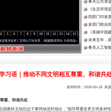
事关公共资
《生态环境监
读
四部门印发
多部门联合部
《美丽中国建
4
5
6
7
8
9
10
11
12
13
14
15
未来五年，
程丨宝塔山下好光景..
·[视频]
因党而生 为党而战——百年“纪”事⑧加强纪律..
·[视频]
牢
事关人工智
学习语｜推动不同文明相互尊重、和谐共
发布时间：2026-05-18 来
尊重、和谐共处
国教科文组织总干事阿纳尼时指出，“倡导尊重世界文明多样性