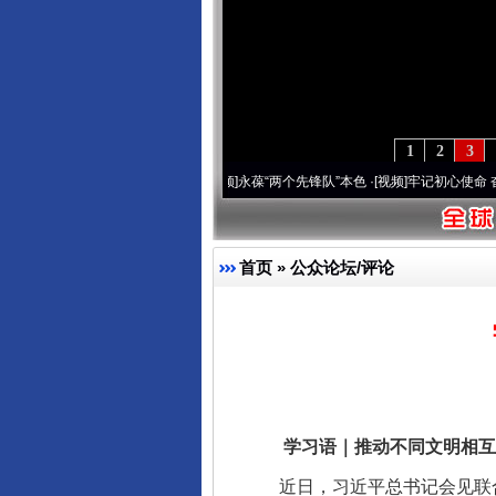
1
2
3
年 深刻改变雪域高原..
·[视频]
永葆“两个先锋队”本色
·[视频]
牢记初心使命 奋进复兴征
首页
»
公众论坛/评论
学习语｜推动不同文明相互
近日，习近平总书记会见联合