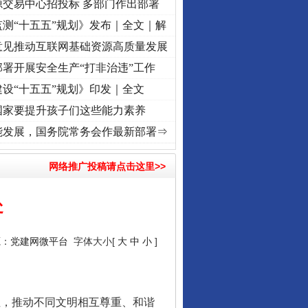
源交易中心招投标 多部门作出部署
测“十五五”规划》发布｜全文｜解
意见推动互联网基础资源高质量发展
署开展安全生产“打非治违”工作
设“十五五”规划》印发｜全文
国家要提升孩子们这些能力素养
记初心使命 奋进复兴征程丨“转折之城”激荡..
·[视频]
牢记初心使命 奋进复兴征程丨红船起
能发展，国务院常务会作最新部署⇒
网络推广投稿请点击这里>>
处
源：
党建网微平台
字体大小[
大
中
小
]
，推动不同文明相互尊重、和谐