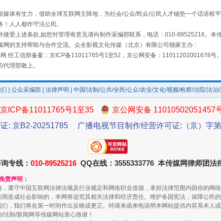
媒体有生力，借助全球互联网主阵地，为社会/公众/民众/公民人才铺垫一个话语权平
务！人人都作守法公民。
接受上述条款,如您对管理有意见请向制作采编部联系，电话：010-89525216。
场
事关残疾人未来5年
媒网的支持帮助与合作交流。众全影视文化传媒（北京）有限公司独家主办 :
网 经工信部备案：京ICP备11011765号1至52，京公网安备：11011202001678号
部/代理部敬上。
我们
|
公众采编部
|
法律声明
| 中国/法制/公共/全民/公众/农业/文化/视频/检察/法院/法治
京ICP备11011765号1至35
京公网安备 11010502051457
证: 京B2-20251785
广播电视节目制作经营许可证:（京）字第3
咨询专线：
010-89525216
QQ在线：3555333776 本传媒网律师团
规模最大的光氢储一体化项目
和免责声明：
德，遵守中国互联网法律法规及行业规定和网络职业道德，承担法律范围内因你的网络
新闻造成社会影响的，本网将追究其相关法律和经济责任。维护各国宪法，保障公民的
我们，我们将在第一时间作出反映或更正。特请来函来电说明本网站提供内容系本人或
治/法制/新闻网等传媒网站衷心致谢！