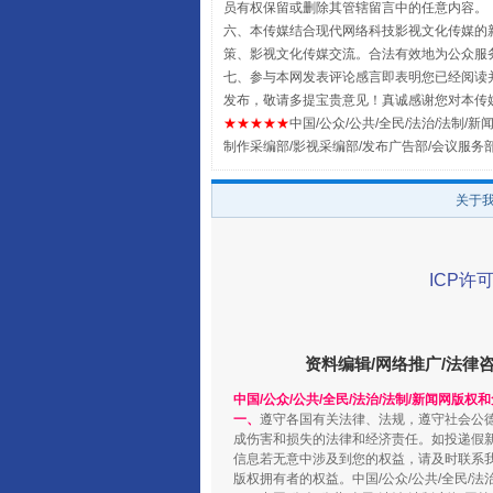
员有权保留或删除其管辖留言中的任意内容。
六、本传媒结合现代网络科技影视文化传媒的新
策、影视文化传媒交流。合法有效地为公众服
七、参与本网发表评论感言即表明您已经阅读并
全民健身五年计划来了！等你上
发布，敬请多提宝贵意见！真诚感谢您对本传
★★★★★
中国/公众/公共/全民/法治/法制/新闻
制作采编部/影视采编部/发布广告部/会议服务
关于
ICP许可
资料编辑/网络推广/法律
阿坝州三大球赛在茂县开幕
中国/公众/公共/全民/法治/法制/新闻网版权
一、
遵守各国有关法律、法规，遵守社会公
成伤害和损失的法律和经济责任。如投递假
信息若无意中涉及到您的权益，请及时联系
版权拥有者的权益。中国/公众/公共/全民/法