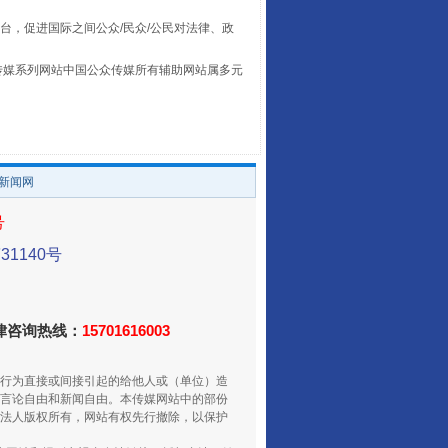
台，促进国际之间公众/民众/公民对法律、政
本传媒系列网站中国公众传媒所有辅助网站属多元
让传统村落焕发生机
。
/新闻网
号
1140号
法律咨询热线：
15701616003
走走走！国家喊你健身啦
行为直接或间接引起的给他人或（单位）造
言论自由和新闻自由。本传媒网站中的部份
法人版权所有，网站有权先行撤除，以保护