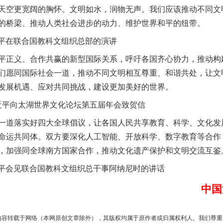
空更宽阔的胸怀。文明如水，润物无声。我们应该推动不同文
的桥梁、推动人类社会进步的动力、维护世界和平的纽带。
近平在联合国教科文组织总部的演讲
实
一纸欠条伤亲情 巡回调解促和解..
正义、合作共赢的新型国际关系，呼吁各国齐心协力，推动构
们愿同国际社会一道，推动不同文明相互尊重、和谐共处，让文
发展机遇、应对共同挑战，建设更加美好的世界。
习近平向太湖世界文化论坛第五届年会致贺信
道落实好四大全球倡议，让各国人民共享教育、科学、文化发
命运共同体。双方要深化人工智能、开放科学、数字教育等合作
，加强同全球南方国家合作，推动文化遗产保护和文明交流互鉴
近平会见联合国教科文组织总干事阿纳尼时的讲话
题”
法徽映军营 权益有保障
中国
内容转载于网络（本网原创文章除外），其版权均属于原作者或归属权利人。我们尊