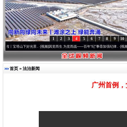
1
2
3
4
5
6
7
8
9
10
塔山下好光景..
·[视频]
因党而生 为党而战——百年“纪”事⑧加强纪律..
·[视频]
牢记初心
首页
»
法治新闻
广州首例，