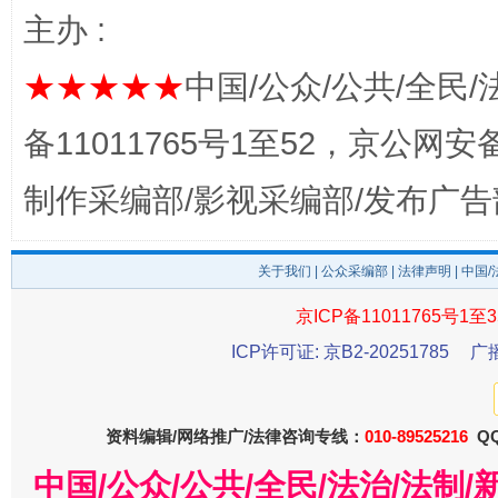
主办 :
★★★★★
中国/公众/公共/全民/
千年窑火 生生不息
一
备11011765号1至52，京公网安备：
制作采编部/影视采编部/发布广告
关于我们
|
公众采编部
|
法律声明
| 中国
京ICP备11011765号1至3
ICP许可证: 京B2-20251785
广
揭开“小金库”的免责幌子
资料编辑/网络推广/法律咨询专线：
010-89525216
QQ
中国/公众/公共/全民/法治/法