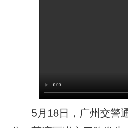
完善运行机制助力责任有效落实
一纸欠条
东山县通报“牛蛙产品抗生素超标问题”
法
5月18日，广州交警通报，