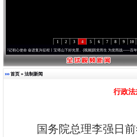
1
2
3
4
5
6
7
8
9
10
心使命 奋进复兴征程丨宝塔山下好光景..
·[视频]
因党而生 为党而战——百年“纪”事⑧加
首页
»
法制新闻
行政法
国务院总理李强日前签