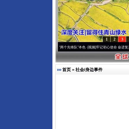
1
2
3
刻改变雪域高原..
·[视频]
永葆“两个先锋队”本色
·[视频]
牢记初心使命 奋进复兴征程丨宝
首页
»
社会/身边事件