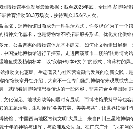
博物馆事业发展最新数据：截至2025年底，全国备案博物馆达7
开展教育活动58.3万场次，接待观众15.6亿人次。
涨，逛博物馆日渐成为一种生活方式，许多观众“为了一个馆，
的精神文化需求，也是博物馆不断拓展服务形式、优化文化供给
元、公益普惠的博物馆体系基本建立。如何让文物走出展柜、
，中国湿地博物馆进行了探索。走进西溪菜市二楼的“转角博物馆
湿地鱼类及植物标本，以“实物+标本+文字”的形式，将蒋村的
馆推动文化惠民、生态普及与社区营造融合发展的创新实践，是
博物馆馆长章丹红介绍，大家不一定专门跑到博物馆来观展或线
身，就能看到博物馆想要传达的一些内容，非常符合今年国际博
文化偏见、地域分歧等问题时有显现，而博物馆秉持平等包容
彩的主题活动，生动诠释“各美其美、美美与共”，让世界读懂中
馆，“中国西南地区青铜文明”大展上，来自四川三星堆博物馆
携数千年的神秘与雄浑，与欧洲观众见面。在广东广州，“尼罗河