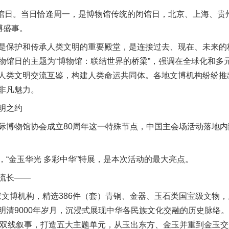
馆日。当日恰逢周一，是博物馆传统的闭馆日，北京、上海、贵
博盛事。
保护和传承人类文明的重要殿堂，是连接过去、现在、未来的
物馆日的主题为“博物馆：联结世界的桥梁”，强调在全球化和多
人类文明交流互鉴，构建人类命运共同体。各地文博机构纷纷推
非凡魅力。
明之约
博物馆协会成立80周年这一特殊节点，中国主会场活动落地内
金玉华光 多彩中华”特展，是本次活动的最大亮点。
流长——
文博机构，精选386件（套）青铜、金器、玉石类国宝级文物
明清9000年岁月，沉浸式展现中华各民族文化交融的历史脉络。
释”双线叙事，打造五大主题单元，从玉出东方、金玉并重到金玉