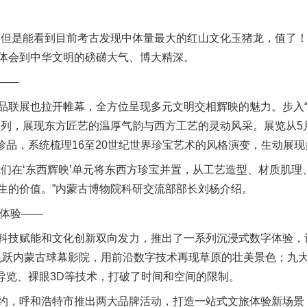
是能看到目前考古发现中体量最大的红山文化玉猪龙，值了！
体会到中华文明的磅礴大气、博大精深。
——
展也拉开帷幕，全方位呈现多元文明交相辉映的魅力。步入“璀
陈列，展现东方匠艺的温厚气韵与西方工艺的灵动风采。展览从5月
）珍品，系统梳理16至20世纪世界珍宝艺术的风格演变，生动展
在‘东西辉映’单元将东西方珍宝并置，从工艺造型、材质肌理
生的价值。”内蒙古博物院科研交流部部长刘杨介绍。
体验——
技赋能和文化创新双向发力，推出了一系列沉浸式数字体验，
飞跃内蒙古球幕影院，用前沿数字技术再现草原的壮美景色；九
人导览、裸眼3D等技术，打破了时间和空间的限制。
，呼和浩特市推出两大品牌活动，打造一站式文旅体验新场景