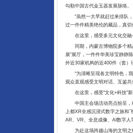
勾勒中国古代金玉器发展脉络。
“虽然一大早就赶过来排队，但
过一件件精美绝伦的藏品，真切
在这里，感受多元文化交融
同期，内蒙古博物院多个精品联
展”展厅，一件件华美珍宝静静
外近30家机构的近400件（套
“为清晰呈现各文明特色，我们
观众直观感受文明对话、互鉴共
在这里，感受“文化+科技”新
中国主会场活动亮点纷呈，科
上都XR全感沉浸式数字之旅和
AR、VR、全息成像、AI数字
为赴这场跨越山海的文明之约