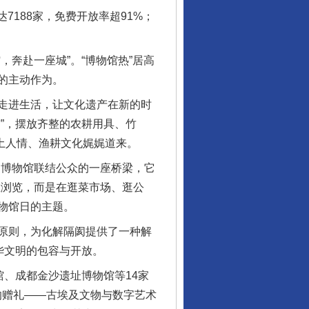
188家，免费开放率超91%；
奔赴一座城”。“博物馆热”居高
的主动作为。
走进生活，让文化遗产在新的时
”，摆放齐整的农耕用具、竹
风土人情、渔耕文化娓娓道来。
博物馆联结公众的一座桥梁，它
上浏览，而是在逛菜市场、逛公
物馆日的主题。
原则，为化解隔阂提供了一种解
华文明的包容与开放。
、成都金沙遗址博物馆等14家
的赠礼——古埃及文物与数字艺术