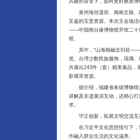
共建的背景下，如何更好焕发博
泉州海丝遗存、闽南文脉、两
互鉴的宝贵资源。本次主会场活动
——中国闽台缘博物馆开馆二十
馆。
其中，“山海相融念归处——台
览。台湾少数民族服饰，琉璃、
共展出243件（套）精美展品
影视等资源。
据介绍，福建省各级博物馆共推
讲解及非遗展演互动，还精心打
求。
守正创新，拓展文明交流互
在习近平文化思想指引下，我
作融入群众生活的文化滋养。