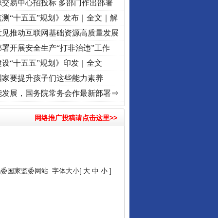
源交易中心招投标 多部门作出部署
测“十五五”规划》发布｜全文｜解
意见推动互联网基础资源高质量发展
署开展安全生产“打非治违”工作
设“十五五”规划》印发｜全文
国家要提升孩子们这些能力素养
使命 奋进复兴征程丨“转折之城”激荡..
·[视频]
牢记初心使命 奋进复兴征程丨红船起航处 
能发展，国务院常务会作最新部署⇒
网络推广投稿请点击这里>>
纪委国家监委网站
字体大小[
大
中
小
]