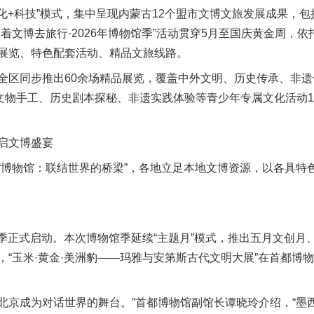
文化+科技”模式，集中呈现内蒙古12个盟市文博文旅发展成果，
着文博去旅行·2026年博物馆季”活动贯穿5月至国庆黄金周，
展览、特色配套活动、精品文旅线路。
区同步推出60余场精品展览，覆盖中外文明、历史传承、非遗
造文物手工、历史剧本探秘、非遗实践体验等青少年专属文化活动1
启文博盛宴
物馆：联结世界的桥梁”，各地立足本地文博资源，以各具特
馆季正式启动。本次博物馆季延续“主题月”模式，推出五月文创月
，“玉米·黄金·美洲豹——玛雅与安第斯古代文明大展”在首都博
北京成为对话世界的舞台。”首都博物馆副馆长谭晓玲介绍，“墨