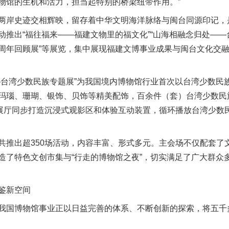
物馆的生机和活力，担当起特别的桥梁纽带作用。”
岸史迹交相辉映，留存着中华文明海洋脉络与闽台同源印记，
推出“福往福来——福建文物里的福文化”“山海相融念归处——台
周年回顾展”等展览，集中展现福建文博事业成果与闽台文化交
湾少数民族专题展”为我国境内博物馆行业首次以台湾少数民
玛瑙、珊瑚、银饰、贝饰等精美配饰，百余件（套）台湾少数民
，展厅同步打造沉浸式观影区和体验互动装置，循环播放台湾少数
出超350场活动，内容丰富、形式多元。主会场不仅配套了
造了特色文创市集与“行走的博物馆之夜”，切实满足了广大群众
鉴新空间
国博物馆事业正以日益完善的体系、不断创新的探索，将五千