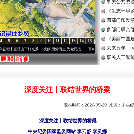
事关公共资
《生态环境监
读
四部门印发
多部门联合部
《美丽中国建
4
5
6
7
8
9
10
11
12
13
14
15
未来五年，
塔山下好光景..
·[视频]
因党而生 为党而战——百年“纪”事⑧加强纪律..
·[视频]
牢记初心
事关人工智
深度关注丨联结世界的桥梁
发布时间：2026-05-20 来源：
中央
深度关注丨联结世界的桥梁
中央纪委国家监委网站 李云舒 李灵娜