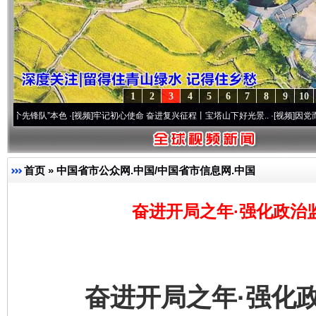
1
2
3
4
5
6
7
8
9
10
队”本色
·[视频]
牢记初心使命 奋进复兴征程丨宝塔山下好光景..
·[视频]
因党而生 为党而
首页
»
中国省市公众网.中国/中国省市信息网.中国
奋进开局之年·强化政治
奋进开局之年·强化政