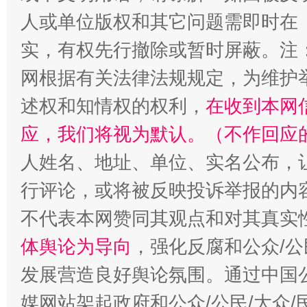
人或单位版权和其它问题需即时在
实，有权先行撤除或暂时屏蔽。注
扯下公款旅游的“隐身衣”
如何以同
网根据有关法律法规规定，为维护
述权和知情权的权利，
在收到本网
应，我们将视为默认。（不作回应
人姓名、地址、单位、实名公布，让
行评论，或将被反映投诉举报的内
不代表本网赞同其观点和对其真实
“蜀中异人”王建安的艺术幻境
体舆论为导向
，强化反腐和公众/公
发展营造良好舆论氛围。通过中国公
媒网站架起政府和公众/公民/大众