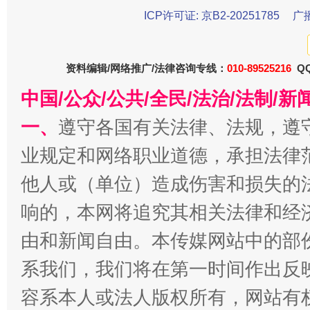
东山县通报“牛蛙产品抗生素超标问题”
法
ICP许可证: 京B2-20251785
广
资料编辑/网络推广/法律咨询专线：
010-89525216
QQ
中国/公众/公共/全民/法治/法制/
一、
遵守各国有关法律、法规，遵
业规定和网络职业道德，承担法律
他人或（单位）造成伤害和损失的
千年窑火 生生不息
一
响的，本网将追究其相关法律和经
由和新闻自由。本传媒网站中的部
系我们，我们将在第一时间作出反
容系本人或法人版权所有，网站有