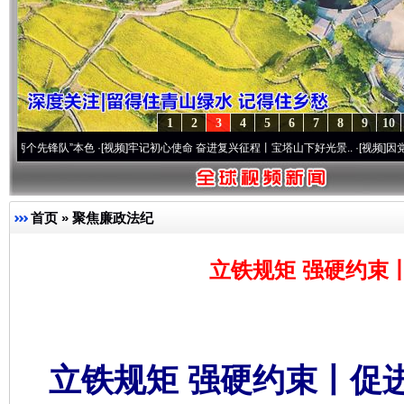
1
2
3
4
5
6
7
8
9
10
队”本色
·[视频]
牢记初心使命 奋进复兴征程丨宝塔山下好光景..
·[视频]
因党而生 为党而
首页
»
聚焦廉政法纪
立铁规矩 强硬约束
立铁规矩 强硬约束丨促