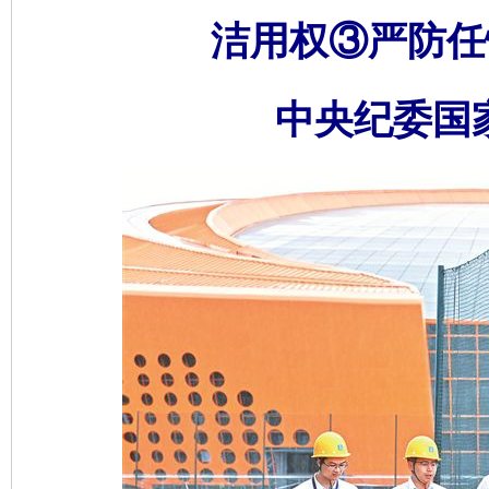
洁用权③严防任
中央纪委国