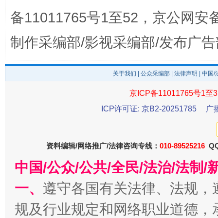
备11011765号1至52，京公网安备：
制作采编部/影视采编部/发布广告
东山县通报“牛蛙产品抗生素超标问题”
法
关于我们
|
公众采编部
|
法律声明
| 中国
京ICP备11011765号1至3
ICP许可证: 京B2-20251785
广
资料编辑/网络推广/法律咨询专线：
010-89525216
QQ
中国/公众/公共/全民/法治/法
千年窑火 生生不息
一
一、
遵守各国有关法律、法规，
规及行业规定和网络职业道德，