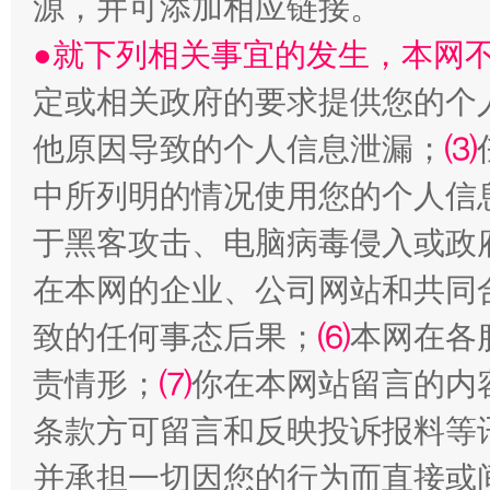
源，并可添加相应链接。
●就下列相关事宜的发生，本网
定或相关政府的要求提供您的个
他原因导致的个人信息泄漏；
⑶
中所列明的情况使用您的个人信
于黑客攻击、电脑病毒侵入或政
在本网的企业、公司网站和共同
全民健身五年计划来了！等你上场
致的任何事态后果；
⑹
本网在各
责情形；
⑺
你在本网站留言的内
条款方可留言和反映投诉报料等
并承担一切因您的行为而直接或