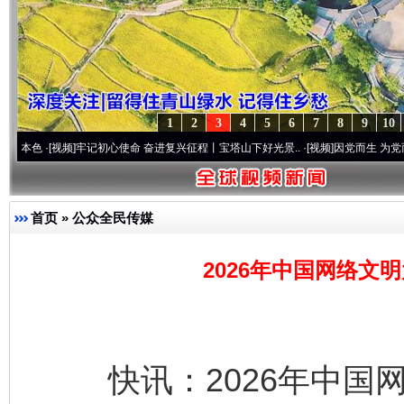
1
2
3
4
5
6
7
8
9
10
视频]
牢记初心使命 奋进复兴征程丨宝塔山下好光景..
·[视频]
因党而生 为党而战——百年
首页
»
公众全民传媒
2026年中国网络文
快讯：2026年中国网