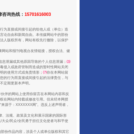
法律咨询热线：
15701616003
行为直接或间接引起的给他人或（单位）造
言论自由和新闻自由。本传媒网站中的部份
法人版权所有，网站有权先行撤除，以保护
还老百姓一个明白家底
健康网站和报刊电视台友情链接，授权合法、健
信息泄漏或其他原因导致的个人信息泄漏；
⑶
毒侵入或政府管制而造成的暂时性网站关闭
明的使用方式或免责情形；
⑺
你在本网站留
您的行为而直接或间接引起的法律责任，与
将不定期更新本声明。
合作伙伴的网站上使用你留言在本网站内容和反
权在网站内转载或修改引用。但未经本网授
源于：XXXXXXX网”。违反上述声明者，
法律、法规、政策及文化和展示国家的国际形
大众/民众/全民勇于担任文化使者与和平使
行业协会接连发公告
的部份作品内容，涉及个人或单位版权和其它