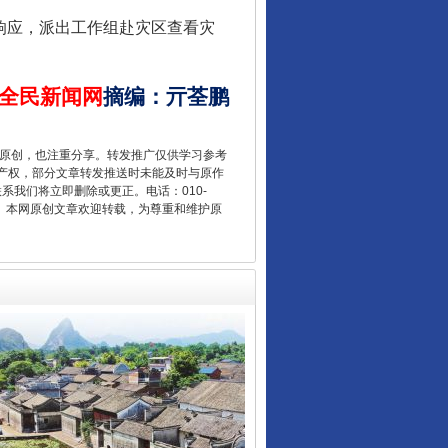
响应，派出工作组赴灾区查看灾
全民新闻网
摘编
：
亓荃鹏
重原创，也注重分享。转发推广仅供学习参考
产权，部分文章转发推送时未能及时与原作
“后车司机肯定在骂我”
联系我们将立即删除或更正。电话：010-
2 1号。本网原创文章欢迎转载，为尊重和维护原
让传统村落焕发生机