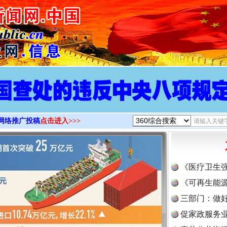
>
实
一纸欠条伤亲情 巡回调解促和解..
网络推广投稿
点击进入>>>
题”
法徽映军营 权益有保障
《医疗卫生
《可再生能源
三部门：做好
促家政服务业