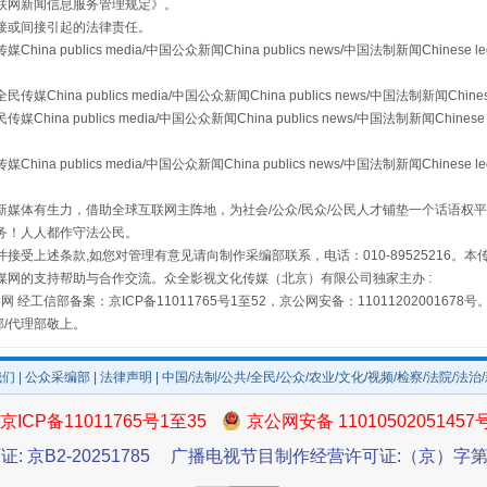
联网新闻信息服务管理规定
》。
接或间接引起的法律责任。
publics media/中国公众新闻China publics news/中国法制新闻Chinese l
镜头丨大暑三秋近
a publics media/中国公众新闻China publics news/中国法制新闻Chinese
 publics media/中国公众新闻China publics news/中国法制新闻Chinese 
publics media/中国公众新闻China publics news/中国法制新闻Chinese l
媒体有生力，借助全球互联网主阵地，为社会/公众/民众/公民人才铺垫一个话语权平
务！人人都作守法公民。
接受上述条款,如您对管理有意见请向制作采编部联系，电话：010-89525216。
媒网的支持帮助与合作交流。众全影视文化传媒（北京）有限公司独家主办 :
网 经工信部备案：京ICP备11011765号1至52，京公网安备：11011202001678号
部/代理部敬上。
如何以同查同治破解风腐交织难题
我们
|
公众采编部
|
法律声明
| 中国/法制/公共/全民/公众/农业/文化/视频/检察/法院/法治
京ICP备11011765号1至35
京公网安备 11010502051457
证: 京B2-20251785
广播电视节目制作经营许可证:（京）字第3