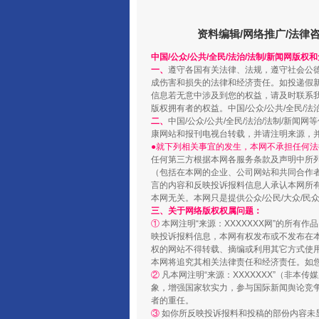
资料编辑/网络推广/法律
中国/公众/公共/全民/法治/法制/新闻网版权
一、
遵守各国有关法律、法规，遵守社会公
成伤害和损失的法律和经济责任。如投递假
信息若无意中涉及到您的权益，请及时联系
版权拥有者的权益。中国/公众/公共/全民/法
“蜀中异人”王建安的艺术幻境
二、
中国/公众/公共/全民/法治/法制/
康网站和报刊电视台转载，并请注明来源，
●就下列相关事宜的发生，本网不承担任何法
任何第三方根据本网各服务条款及声明中所
（包括在本网的企业、公司网站和共同合作
言的内容和反映投诉报料信息人承认本网所
本网无关。本网只是提供公众/公民/大众/
三、关于网络版权权属问题：
①
本网注明“来源：XXXXXXX网”的所有
映投诉报料信息，本网有权发布或不发布在
权的网站不得转载、摘编或利用其它方式使用
本网将追究其相关法律责任和经济责任。如
②
凡本网注明“来源：XXXXXXX”（非
象，增强国家软实力，参与国际新闻舆论竞争
者的重任。
完善运行机制助力责任有效落
③
如你所反映投诉报料和投稿的部份内容未