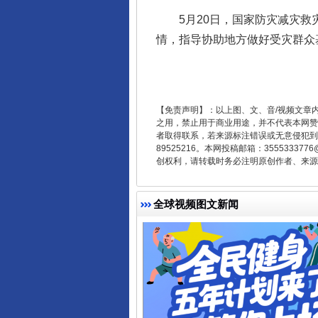
5月20日，国家防灾减灾救灾
情，指导协助地方做好受灾群众
【免责声明】：以上图、文、音/视频文章
之用，禁止用于商业用途，并不代表本网赞
受贿1.44亿！段成刚被判无期
者取得联系，若来源标注错误或无意侵犯到您的
89525216。本网投稿邮箱：355533
创权利，请转载时务必注明原创作者、来源：
全球视频图文新闻
全民健身五年计划来了！等你上