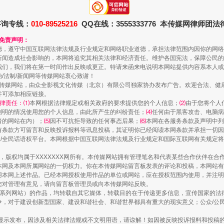
咨询专线：
010-89525216
QQ在线：3555333776 本传媒网律师团
和免责声明：
德，遵守中国互联网法律法规及行业规定和网络职业道德，承担法律范围内因你的网络
新闻造成社会影响的，本网将追究其相关法律和经济责任。维护各国宪法，保障公民的
我们，我们将在第一时间作出反映或更正。特请来函来电说明本网站提供内容系本人或
治/法制/新闻网等传媒网站衷心致谢！
一颗心始终滚烫
新闻网等传媒网站，由众全影视文化传媒（北京）有限公司独家协办发布广告。欢迎合法、
并可添加相应链接。
律责任：⑴
本网根据法律规定或相关政府的要求提供您的个人信息；
⑵
由于您将个人
列明的情况使用您的个人信息，由此所产生的纠纷责任；
⑷
任何由于黑客攻击、电脑病
者的网站在内）；
⑸
因不可抗拒导致的任何事态后果；
⑹
本网在各服务条款及声明中列
有条款方可留言和反映投诉报料等讯息投稿，其证明你已经阅读本网条款并承担一切因
民众/全民话语权平台。本网根据中国互联网法律法规及行业规定和国际互联网有关规定
作品，版权均属于XXXXXXX网所有。本传媒网站拥有管理笔名和代表某些合作伙伴在
本网及本网所属网站的一切权力。你在本传媒网站留言板发表的评论和投稿，本网站有
本网上述作品。已经本网授权使用作品的单位或网站，应在授权范围内使用，并注明“来
您对管理有意见，请向留言板管理员或向本传媒网站反映。
本传媒系列网站）的作品，均转载自其它媒体，转载目的在于传递更多信息，宣传国家的
，对于建设创新型国家、建设和谐社会、和谐世界都具有重大的现实意义；公众/公民/
实
一纸欠条伤亲情 巡回调解促和解..
显示发布，因涉及相关法律法规或不文明用语，请谅解！如因被反映投诉报料和投稿