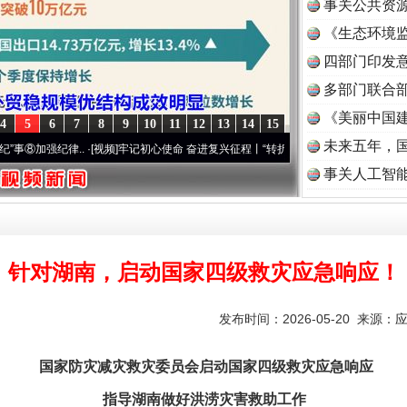
事关公共资
《生态环境监
读
四部门印发
多部门联合部
一批国家标准开始实施
《美丽中国建
4
5
6
7
8
9
10
11
12
13
14
15
未来五年，
强纪律..
·[视频]
牢记初心使命 奋进复兴征程丨“转折之城”激荡..
·[视频]
牢记初心使命 
事关人工智
针对湖南，启动国家四级救灾应急响应！
发布时间：2026-05-20 来源：
以产业富民促振兴
国家防灾减灾救灾委员会启动国家四级救灾应急响应
指导湖南做好洪涝灾害救助工作