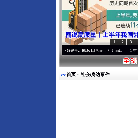
千年窑火 生生不息
1
2
3
心使命 奋进复兴征程丨宝塔山下好光景..
·[视频]
因党而生 为党而战——百年“纪”事⑧加
首页
»
社会/身边事件
揭开“小金库”的免责幌子