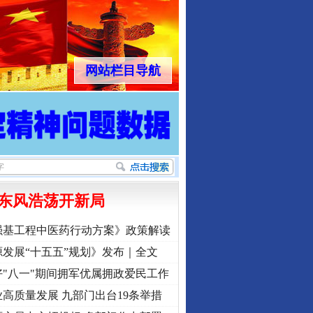
行业协会接连发公告
网站栏目导航
东风浩荡开新局
让核能赋能千行百业
强基工程中医药行动方案》政策解读
发展“十五五”规划》发布｜全文
"八一"期间拥军优属拥政爱民工作
高质量发展 九部门出台19条举措