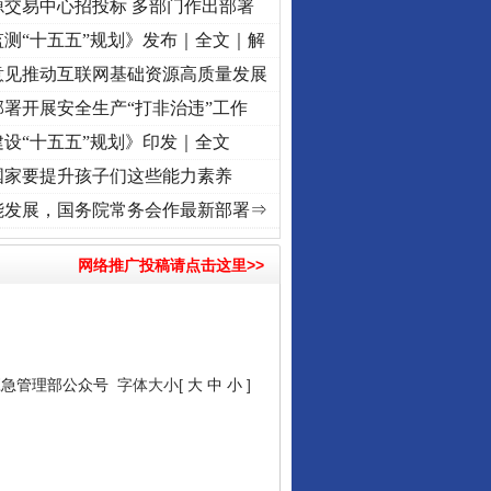
源交易中心招投标 多部门作出部署
测“十五五”规划》发布｜全文｜解
意见推动互联网基础资源高质量发展
署开展安全生产“打非治违”工作
从数据变化看反腐深化
设“十五五”规划》印发｜全文
国家要提升孩子们这些能力素养
奋进复兴征程丨红船起航处 潮起..
·[视频]
一首歌的时间，读懂乐至的“诗与远方”
·[视频]
能发展，国务院常务会作最新部署⇒
网络推广投稿请点击这里>>
应急管理部公众号
字体大小[
大
中
小
]
酒驾未被当场查获能处罚吗