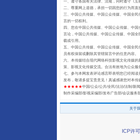
一、遵守各国有关法律、法规，同时遵守《
互
二、尊重网上道德，承担一切因您的行为而直
三、中国公共传媒、中国公众传媒、中国全民传媒China 
言的一切权利。
国家大学科技园优化重塑工作
四、您在中国公共传媒、中国公众传媒、中国全民传媒Chin
言论，中国公共传媒、中国公众传媒、中国全民传媒China
载或引用。
五、中国公共传媒、中国公众传媒、中国全民传媒China 
员有权保留或删除其管辖留言中的任意内容。
六、本传媒结合现代网络科技影视文化传媒的新
策、影视文化传媒交流。合法有效地为公众服
七、参与本网发表评论感言即表明您已经阅读并
发布，敬请多提宝贵意见！真诚感谢您对本传
★★★★★
中国/公众/公共/全民/法治/法制/新闻
制作采编部/影视采编部/发布广告部/会议服务
扯下公款旅游的“隐身衣”
关于
ICP许可