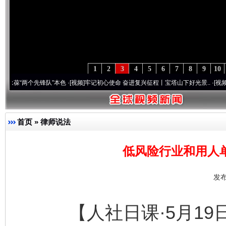
1
2
3
4
5
6
7
8
9
10
个先锋队”本色
·[视频]
牢记初心使命 奋进复兴征程丨宝塔山下好光景..
·[视频]
因党而生 
首页
»
律师说法
低风险行业和用人
发布
【人社日课·5月19