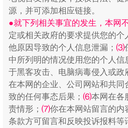
源，并可添加相应链接。
●就下列相关事宜的发生，本网
定或相关政府的要求提供您的个
他原因导致的个人信息泄漏；
⑶
受贿1.44亿！段成刚被判无期
从幼儿
中所列明的情况使用您的个人信
于黑客攻击、电脑病毒侵入或政
在本网的企业、公司网站和共同
致的任何事态后果；
⑹
本网在各
责情形；
⑺
你在本网站留言的内
条款方可留言和反映投诉报料等