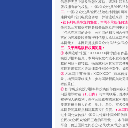
信息若无意中涉及到您的权益，请及时联系
版权拥有者的权益。中国/公众/公共/全民/法
阿坝州三大球赛在茂县开幕
二、
中国/公众/公共/全民/法治/法制/
康网站和报刊电视台转载，并请注明来源，
●就下列相关事宜的发生，本网不承担任何法
任何第三方根据本网各服务条款及声明中所
（包括在本网的企业、公司网站和共同合作
言的内容和反映投诉报料信息人承认本网所
本网无关。本网只是提供公众/公民/大众/
三、关于网络版权权属问题：
①
本网注明“来源：XXXXXXX网”的所有
映投诉报料信息，本网有权发布或不发布在
权的网站不得转载、摘编或利用其它方式使用
本网将追究其相关法律责任和经济责任。如
②
凡本网注明“来源：XXXXXXX”（非
象，增强国家软实力，参与国际新闻舆论竞争
者的重任。
国家大学科技园优化重塑工作
③
如你所反映投诉报料和投稿的部份内容未
问题需即时在
（15日内）
与本网联系，经本
被举报人的权利，任何公民都有陈述权和知
要求将被举报人姓名、地址、单位、实名公布
本网赞同其观点和对其真实性负责。
● 本
过中国公众传媒/中国公共传媒/中国全民传媒
公民/大众/民众/全民三者的和谐统一。本传
平台，促进国际之间公众/公民/大众/民众/