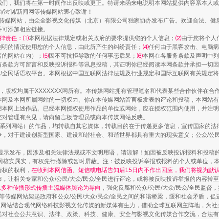
我们，我们将在第一时间作出反映或更正。特请来函来电说明本网站提供内容系本人或
治/法制/新闻网等传媒网站衷心致谢！
规模最大的光氢储一体化项目
新闻网等传媒网站，由众全影视文化传媒（北京）有限公司独家协办发布广告。欢迎合法、
并可添加相应链接。
律责任：⑴
本网根据法律规定或相关政府的要求提供您的个人信息；
⑵
由于您将个人
列明的情况使用您的个人信息，由此所产生的纠纷责任；
⑷
任何由于黑客攻击、电脑病
者的网站在内）；
⑸
因不可抗拒导致的任何事态后果；
⑹
本网在各服务条款及声明中列
有条款方可留言和反映投诉报料等讯息投稿，其证明你已经阅读本网条款并承担一切因
民众/全民话语权平台。本网根据中国互联网法律法规及行业规定和国际互联网有关规定
作品，版权均属于XXXXXXX网所有。本传媒网站拥有管理笔名和代表某些合作伙伴在
本网及本网所属网站的一切权力。你在本传媒网站留言板发表的评论和投稿，本网站有
本网上述作品。已经本网授权使用作品的单位或网站，应在授权范围内使用，并注明“来
您对管理有意见，请向留言板管理员或向本传媒网站反映。
本传媒系列网站）的作品，均转载自其它媒体，转载目的在于传递更多信息，宣传国家的
，对于建设创新型国家、建设和谐社会、和谐世界都具有重大的现实意义；公众/公民/
镜头丨大暑三秋近
显示发布，因涉及相关法律法规或不文明用语，请谅解！如因被反映投诉报料和投稿
网核实属实，有权先行撤除或暂时屏蔽。注：被反映投诉举报或报料的个人或单位，
情权的权利，
在收到本网信函、短信或电话告知后15日内不作出回应，我们将视为默
，让相关专家和公众/公民/大众/民众/全民进行评论，或将被反映投诉举报的内容转
网以多种传播形式传播主流媒体舆论为导向
，强化反腐和公众/公民/大众/民众/全民监
等传媒网站架起政府和公众/公民/大众/民众/全民之间的和谐桥梁，缓和社会矛盾，
媒网站结合现代网络科技影视文化传媒的新媒体有生力，借助全球互联网主阵地，为社会
全民对社会公共意识、法律、政策、科技、健康、安全与影视文化传媒合作交流，合法有效