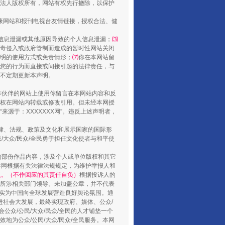
法人版权所有，网站有权先行撤除，以保护
走走走！国家喊你健身啦
健康网站和报刊电视台友情链接，授权合法、健
信息泄漏或其他原因导致的个人信息泄漏；
⑶
毒侵入或政府管制而造成的暂时性网站关闭
明的使用方式或免责情形；
⑺
你在本网站留
您的行为而直接或间接引起的法律责任，与
将不定期更新本声明。
合作伙伴的网站上使用你留言在本网站内容和反
权在网站内转载或修改引用。但未经本网授
源于：XXXXXXX网”。违反上述声明者，
法律、法规、政策及文化和展示国家的国际形
大众/民众/全民勇于担任文化使者与和平使
山西：不断增强治理腐败综合效能
的部份作品内容，涉及个人或单位版权和其它
本网根据有关法律法规规定，为维护举报人和
认。（不作回应的其责任自负）
根据投诉人的
至所涉相关部门领导。未加盖公章，并不代表
督，实为中国向全球发展营造良好舆论氛围。通
促进社会大发展，最终实现政府、媒体、公众/
公众/公民/大众/民众/全民的人才铺垫一个
地为公众/公民/大众/民众/全民服务。本网