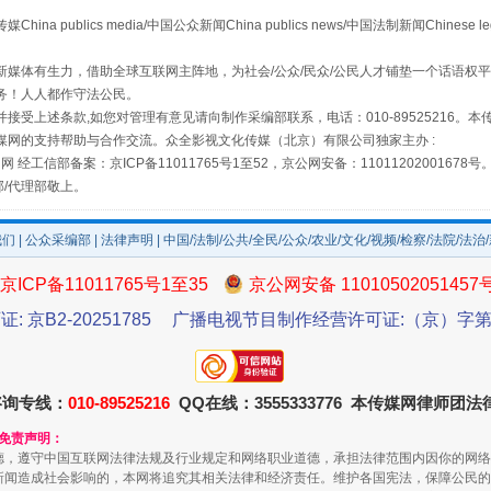
publics media/中国公众新闻China publics news/中国法制新闻Chinese l
媒体有生力，借助全球互联网主阵地，为社会/公众/民众/公民人才铺垫一个话语权平
务！人人都作守法公民。
接受上述条款,如您对管理有意见请向制作采编部联系，电话：010-89525216。
媒网的支持帮助与合作交流。众全影视文化传媒（北京）有限公司独家主办 :
网 经工信部备案：京ICP备11011765号1至52，京公网安备：11011202001678号
部/代理部敬上。
我们
|
公众采编部
|
法律声明
| 中国/法制/公共/全民/公众/农业/文化/视频/检察/法院/法治
场
事关残疾人未来5年
京ICP备11011765号1至35
京公网安备 11010502051457
证: 京B2-20251785
广播电视节目制作经营许可证:（京）字第3
咨询专线：
010-89525216
QQ在线：3555333776 本传媒网律师团
和免责声明：
德，遵守中国互联网法律法规及行业规定和网络职业道德，承担法律范围内因你的网络
新闻造成社会影响的，本网将追究其相关法律和经济责任。维护各国宪法，保障公民的