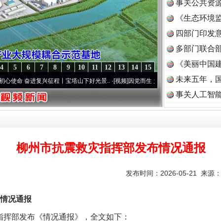
事关公共资
《生态环境监
读
四部门印发
多部门联合部
《美丽中国建
4
5
6
7
8
9
10
11
12
13
14
15
未来五年，
奋进复兴征程丨宝塔山下好光景..
·[视频]
因党而生 为党而战——百年“纪”事⑧加强纪律.
事关人工智
柳州市抗震救灾指挥部发布情况通报
发布时间：2026-05-21 来源
情况通报
指挥部发布《情况通报》，全文如下：