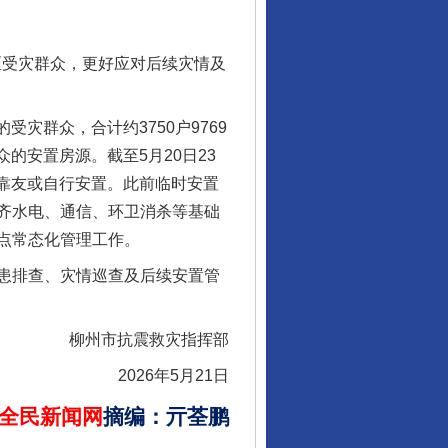
区受灾群众，更好应对后续灾情及
灾群众，合计约3750户9769
的安置房源。截至5月20日23
亲靠友或自行安置。此前临时安置
齐水电、通信、环卫消杀等基础
点常态化管理工作。
行业协会接连发公告
患排查、灾情巡查及后续安置管
柳州市抗震救灾指挥部
2026年5月21日
全民新闻网
摘编
：
亓荃鹏