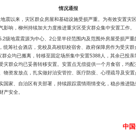
情况通报
地震以来，灾区群众房屋和基础设施受损严重。为有效安置灾
气影响，柳州持续加大力度推进重灾区受灾群众集中安置工作。
级地震震源为中心、2公里半径范围内及范围外房屋受损严重的受
，统筹社会酒店，党校及高校职校宿舍、政府保障房作为受灾群众
灾群众均已搬离，转移至固定场所集中安置5388人，其余已投
受灾群众均已妥善转移安置。安置点无偿提供一个月食宿，均配
、物资发放点，扎实做好治安管控、医疗防疫、心理疏导及安置
实
一纸欠条伤亲情 巡回调解促和解..
国家、自治区有关部署，持续跟踪震情雨情变化，稳步推进隐
财产安全。
中国