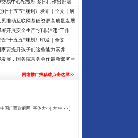
源交易中心招投标 多部门作出部署
测“十五五”规划》发布｜全文｜解
意见推动互联网基础资源高质量发展
署开展安全生产“打非治违”工作
设“十五五”规划》印发｜全文
国家要提升孩子们这些能力素养
.
·[视频]
牢记初心使命 奋进复兴征程丨“转折之城”激荡..
·[视频]
牢记初心使命 奋进复兴
能发展，国务院常务会作最新部署⇒
网络推广投稿请点击这里>>
：
中国广西政府网
字体大小[
大
中
小
]