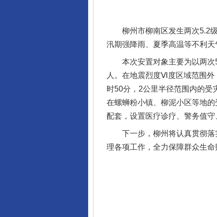
柳州市柳南区发生两次5.2级
汛期强降雨、夏季高温等不利天
本次安置对象主要为以两次5.2
人。在地震烈度Ⅵ度区域范围外
时50分，2公里半径范围内的受
在螺蛳粉小镇、柳泥小区等地的
配套，设置医疗诊疗、警务值守
完善运行机制助力责任有效落
下一步，柳州将认真贯彻落实
理各项工作，全力保障群众生命