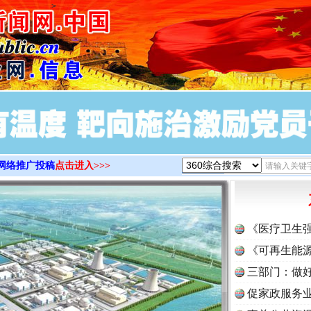
>
网络推广投稿
点击进入>>>
《医疗卫生
《可再生能源
三部门：做好
促家政服务业