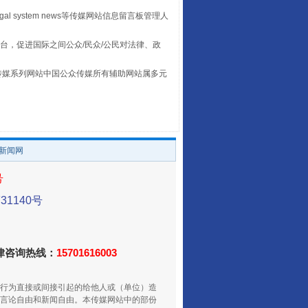
egal system news等传媒网站信息留言板管理人
台，促进国际之间公众/民众/公民对法律、政
本传媒系列网站中国公众传媒所有辅助网站属多元
。
/新闻网
让传统村落焕发生机
号
1140号
法律咨询热线：
15701616003
行为直接或间接引起的给他人或（单位）造
言论自由和新闻自由。本传媒网站中的部份