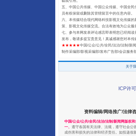
载或引用。
五、中国公共传媒、中国公众传媒、中国全民传媒China 
员有权保留或删除其管辖留言中的任意内容。
六、本传媒结合现代网络科技影视文化传媒的新
策、影视文化传媒交流。合法有效地为公众服
七、参与本网发表评论感言即表明您已经阅读并
发布，敬请多提宝贵意见！真诚感谢您对本传
★★★★★
中国/公众/公共/全民/法治/法制/新闻
制作采编部/影视采编部/发布广告部/会议服务
关于
全民健身五年计划来了！等你上
ICP许可
资料编辑/网络推广/法律
中国/公众/公共/全民/法治/法制/新闻网版权
一、
遵守各国有关法律、法规，遵守社会公
成伤害和损失的法律和经济责任。如投递假