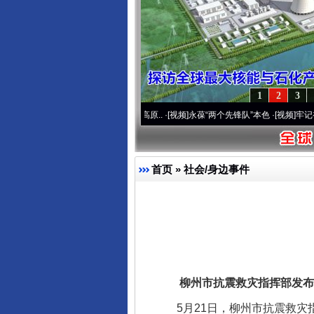
1
2
3
通运营20周年 深刻改变雪域高原..
·[视频]
永葆“两个先锋队”本色
·[视频]
牢记初心使命 
首页
»
社会/身边事件
柳州市抗震救灾指挥部发布
5月21日，柳州市抗震救灾