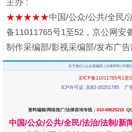
主办 :
★★★★★
中国/公众/公共/全民/
完善运行机制助力责任有效落实
一纸欠条
备11011765号1至52，京公网安备：
制作采编部/影视采编部/发布广告
关于我们
|
公众采编部
|
法律声明
| 中国
京ICP备11011765号1至3
ICP许可证: 京B2-20251785
广
东山县通报“牛蛙产品抗生素超标问题”
法
资料编辑/网络推广/法律咨询专线：
010-89525216
QQ
中国/公众/公共/全民/法治/法制/