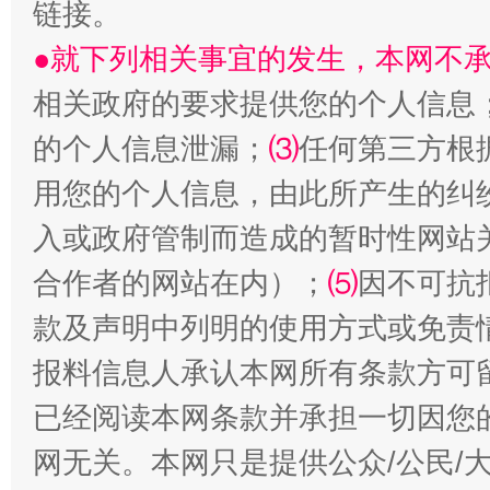
链接。
●就下列相关事宜的发生，本网不
相关政府的要求提供您的个人信息
的个人信息泄漏；
⑶
任何第三方根
用您的个人信息，由此所产生的纠
入或政府管制而造成的暂时性网站
受贿1.44亿！段成刚被判无期
从幼儿
合作者的网站在内）；
⑸
因不可抗
款及声明中列明的使用方式或免责
报料信息人承认本网所有条款方可
已经阅读本网条款并承担一切因您
网无关。本网只是提供公众/公民/