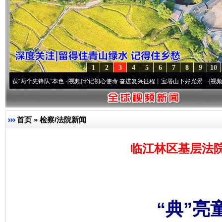
1
2
3
4
5
6
7
8
9
10
先锋队”本色
·[视频]
牢记初心使命 奋进复兴征程丨宝塔山下好光景..
·[视频]
因党而生 为
首页
»
检察/法院新闻
临江林区基层法
“典”亮