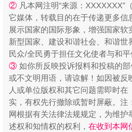
②
凡本网注明“来源：XXXXXX
它媒体，转载目的在于传递更多信
展示国家的国际形象，增强国家软
国家大学科技园优化重塑工作
新型国家、建设和谐社会、和谐世界
民众/全民勇于担任文化使者与和
③
如你所反映投诉报料和投稿的部
或不文明用语，请谅解！如因被反
人或单位版权和其它问题需即时在
实，有权先行撤除或暂时屏蔽。注
网根据有关法律法规规定，为维护
扯下公款旅游的“隐身衣”
如何以同
述权和知情权的权利，
在收到本网