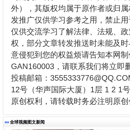
外），其版权均属于原作者或归属
东山县通报“牛蛙产品抗生素超标问题”
法
发推广仅供学习参考之用，禁止用
仅供交流学习了解法律、法规、政
权，部分文章转发推送时未能及时
意侵犯到您的权益烦请告知本网制作采编
GAN160003，请联系我们将立即删
投稿邮箱：3555333776@QQ
12号（华声国际大厦）1层 1 2
千年窑火 生生不息
一
原创权利，请转载时务必注明原创作
全球视频图文新闻