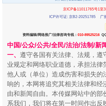
京ICP备11011765号1至3
ICP许可证: 京B2-20251785
广
资料编辑/网络推广/法律咨询专线：
010-89525216
QQ
中国/公众/公共/全民/法治/法制/
一、
遵守各国有关法律、法规，遵
千年窑火 生生不息
一
业规定和网络职业道德，承担法律
他人或（单位）造成伤害和损失的
响的，本网将追究其相关法律和经
由和新闻自由。本传媒网站中的部
系我们，我们将在第一时间作出反