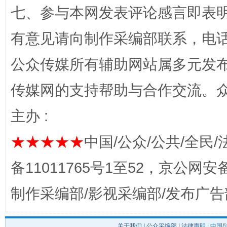
七、参与本网发表评论感言即表明
有意见请向制作采编部联系，电话：0
公众传媒所有辅助网站属多元发
传媒网的支持帮助与合作交流。
完善运行机制助力责任有效落实
一纸欠条
主办 :
★★★★★
中国/公众/公共/全民/
备11011765号1至52，京公网安备：
制作采编部/影视采编部/发布广告
东山县通报“牛蛙产品抗生素超标问题”
法
关于我们
|
公众采编部
|
法律声明
| 中国