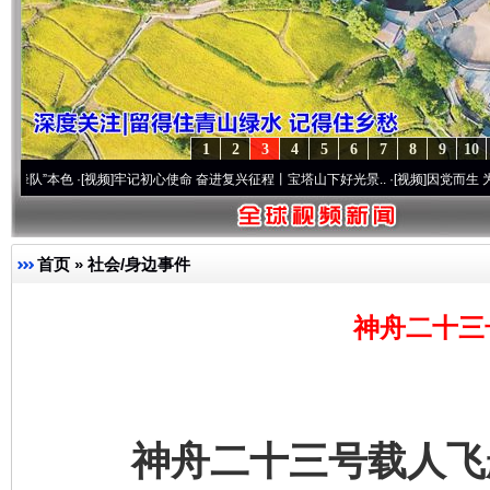
1
2
3
4
5
6
7
8
9
10
色
·[视频]
牢记初心使命 奋进复兴征程丨宝塔山下好光景..
·[视频]
因党而生 为党而战——
首页
»
社会/身边事件
神舟二十三
神舟二十三号载人飞