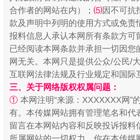
合作者的网站在内）；
⑸
因不可抗
款及声明中列明的使用方式或免责
报料信息人承认本网所有条款方可
已经阅读本网条款并承担一切因您
全民健身五年计划来了！等你上场
网无关。本网只是提供公众/公民/
互联网法律法规及行业规定和国际
三、关于网络版权权属问题：
①
本网注明“来源：XXXXXXX网”
有。本传媒网站拥有管理笔名和代
留言在本网站内容和反映投诉报料
阿坝州三大球赛在茂县开幕
规模最
所属网站的一切权力。你在本传媒