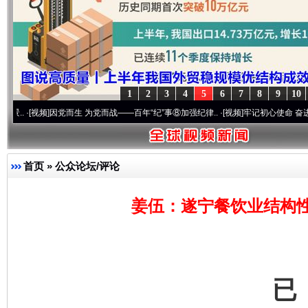
1
2
3
4
5
6
7
8
9
10
视频]
因党而生 为党而战——百年“纪”事⑧加强纪律..
·[视频]
牢记初心使命 奋进复兴征程丨
千年窑火 生生不息
一
首页
»
公众论坛/评论
姜伍：遂宁餐饮业结构
已
揭开“小金库”的免责幌子