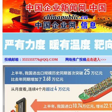
>
完善运行机制助力责任有效落实
一纸欠条
投稿邮箱：
3555333776@QQ.COM
网络推广投稿
点击进入>>>
东山县通报“牛蛙产品抗生素超标问题”
法