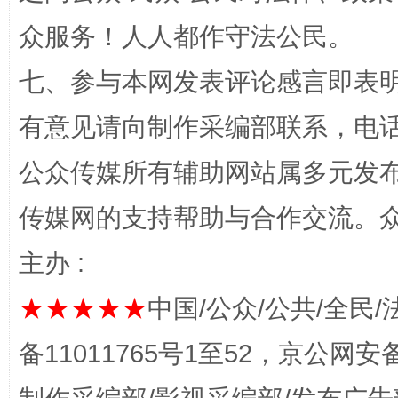
众服务！人人都作守法公民。
七、参与本网发表评论感言即表明
有意见请向制作采编部联系，电话：0
千年窑火 生生不息
一
公众传媒所有辅助网站属多元发
传媒网的支持帮助与合作交流。
主办 :
★★★★★
中国/公众/公共/全民/
备11011765号1至52，京公网安备：
揭开“小金库”的免责幌子