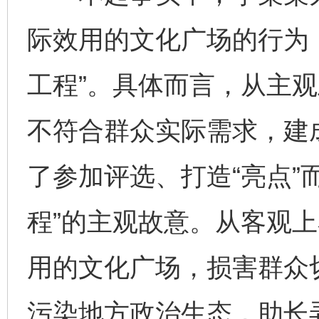
际效用的文化广场的行为
工程”。具体而言，从主
不符合群众实际需求，建
了参加评选、打造“亮点”
程”的主观故意。从客观
用的文化广场，损害群众
污染地方政治生态，助长