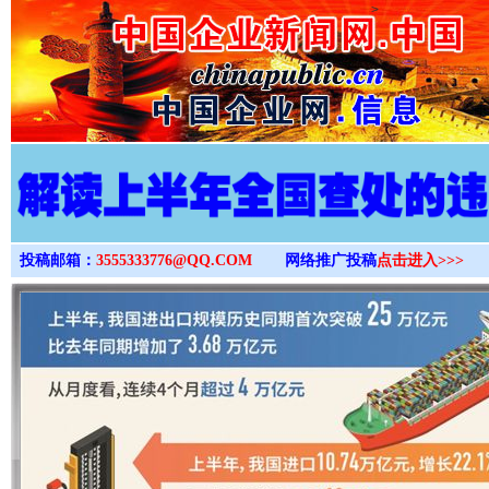
>
投稿邮箱：
3555333776@QQ.COM
网络推广投稿
点击进入>>>