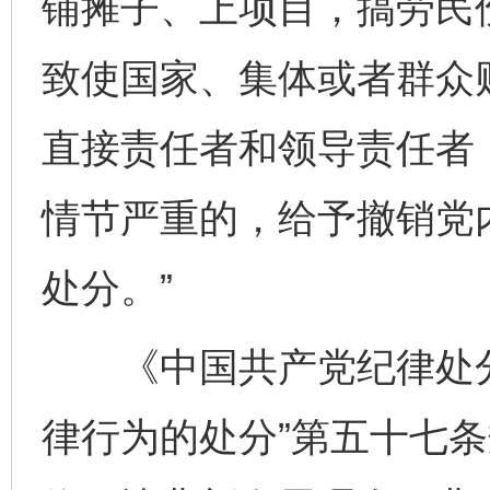
铺摊子、上项目，搞劳民伤
致使国家、集体或者群众
直接责任者和领导责任者
情节严重的，给予撤销党
处分。”
《中国共产党纪律处分
律行为的处分”第五十七条