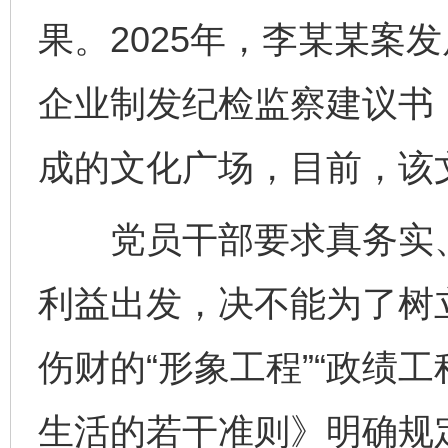
果。2025年，李某某案
企业制发纪检监察建议书
成的文化广场，目前，该
党员干部要求真务实、
利益出发，决不能为了树
伤财的“形象工程”“政绩
生活的若干准则》明确规定