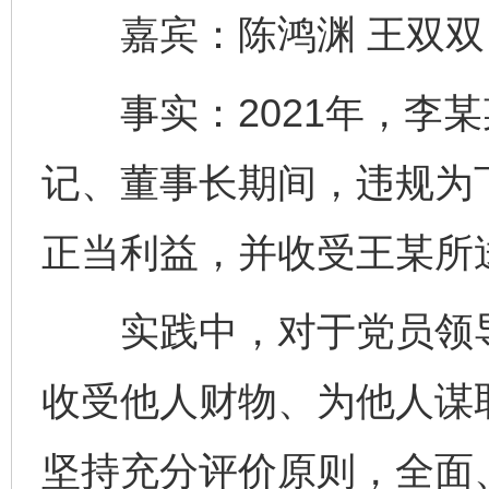
嘉宾：陈鸿渊 王双双
事实：2021年，李某
记、董事长期间，违规为
正当利益，并收受王某所
实践中，对于党员领导
收受他人财物、为他人谋
坚持充分评价原则，全面