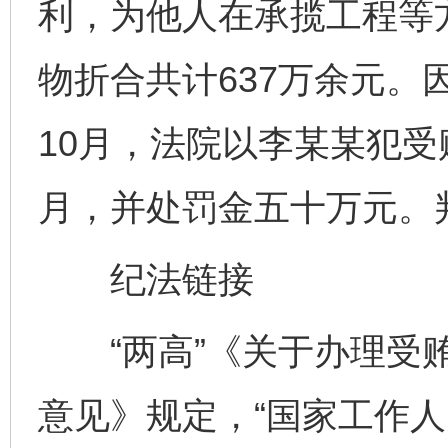
利，为他人在承揽工程等
物折合共计637万余元。
10月，法院以李某某犯
完善运行机制助力责任有效落实
一纸欠条
月，并处罚金五十万元。
纪法链接
“两高”《关于办理受贿
意见》规定，“国家工作
东山县通报“牛蛙产品抗生素超标问题”
法