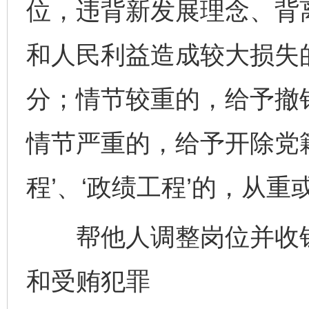
位，违背新发展理念、背
和人民利益造成较大损失
分；情节较重的，给予撤
情节严重的，给予开除党
程’、‘政绩工程’的，从重
帮他人调整岗位并收钱
和受贿犯罪