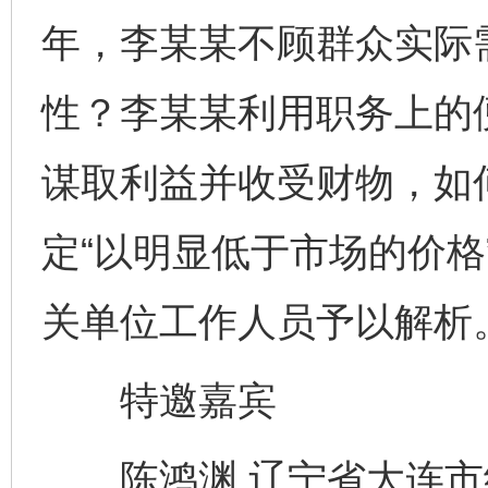
年，李某某不顾群众实际需
性？李某某利用职务上的
谋取利益并收受财物，如
定“以明显低于市场的价格
关单位工作人员予以解析
特邀嘉宾
陈鸿渊 辽宁省大连市