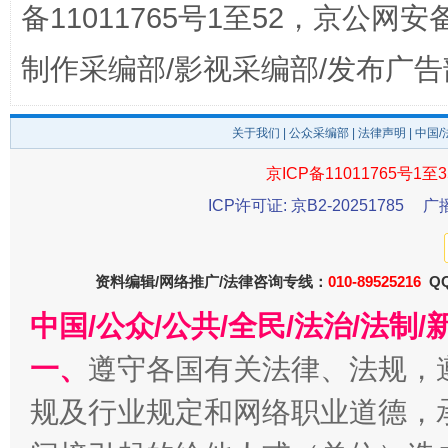
备11011765号1至52，京公网安备：
揭开“小金库”的免责幌子
制作采编部/影视采编部/发布广告
关于我们
|
公众采编部
|
法律声明
| 中国
京ICP备11011765号1至3
ICP许可证: 京B2-20251785
广
资料编辑/网络推广/法律咨询专线：
010-89525216
QQ
受贿1.44亿！段成刚被判无期
从幼儿
中国/公众/公共/全民/法治/法
一、
遵守各国有关法律、法规，
规及行业规定和网络职业道德，