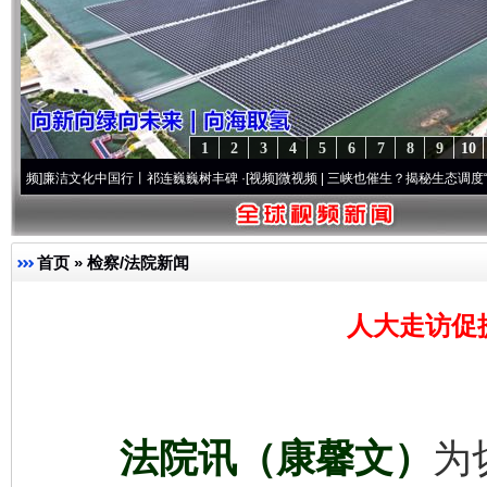
1
2
3
4
5
6
7
8
9
10
文化中国行丨祁连巍巍树丰碑
·[视频]
微视频 | 三峡也催生？揭秘生态调度“流量密..
·[
首页
»
检察/法院新闻
人大走访促
法院讯（康馨文）
为