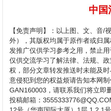
中国
揭开“小金库”的免责幌子
【免责声明】：以上图、文、音/
外），其版权均属于原作者或归属
发推广仅供学习参考之用，禁止用
仅供交流学习了解法律、法规、政
权，部分文章转发推送时未能及时
意侵犯到您的权益烦请告知本网制作采编
受贿1.44亿！段成刚被判无期
从幼儿
GAN160003，请联系我们将立即删
投稿邮箱：3555333776@QQ
12号（华声国际大厦）1层 1 2