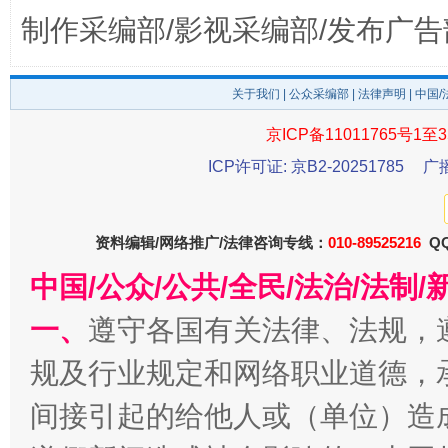
制作采编部/影视采编部/发布广告
关于我们
|
公众采编部
|
法律声明
| 中国
京ICP备11011765号1至3
ICP许可证: 京B2-20251785
广
资料编辑/网络推广/法律咨询专线：
010-89525216
QQ
受贿1.44亿！段成刚被判无期
从幼儿
中国/公众/公共/全民/法治/法
一、
遵守各国有关法律、法规，
规及行业规定和网络职业道德，
间接引起的给他人或（单位）造