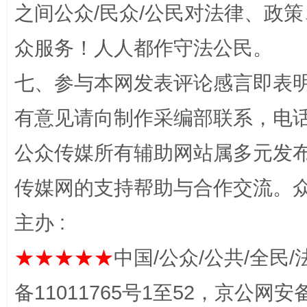
之间公众/民众/公民对法律、政
众服务！人人都作守法公民。
七、参与本网发表评论感言即表明
千年窑火 生生不息
一
有意见请向制作采编部联系，电话：0
公众传媒所有辅助网站属多元发
传媒网的支持帮助与合作交流。
主办 :
★★★★★
中国/公众/公共/全民/
备11011765号1至52，京公网安备：
揭开“小金库”的免责幌子