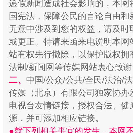
递假新闻造成社会影响的，本网
国宪法，保障公民的言论自由和
全民健身五年计划来了！等你上场
无意中涉及到您的权益，请及时
或更正。特请来函来电说明本网
站有权先行撤除，以保护版权拥有者
法制/新闻网等传媒网站衷心致谢
二、
中国/公众/公共/全民/法治
传媒（北京）有限公司独家协办
阿坝州三大球赛在茂县开幕
规模最
电视台友情链接，授权合法、健
源，并可添加相应链接。
●就下列相关事宜的发生，本网