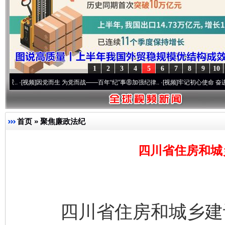
完善运行机制助力责任有效落实
一纸欠条
1
2
3
4
5
6
7
8
9
10
视频]
因党而生 为党而战——百年“纪”事⑧加强纪律..
·[视频]
牢记初心使命 奋进复兴征程丨
首页
»
聚焦廉政法纪
四川省住房和城
东山县通报“牛蛙产品抗生素超标问题”
法
四川省住房和城乡建设