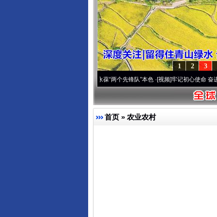
1
2
3
 深刻改变雪域高原..
·[视频]
永葆“两个先锋队”本色
·[视频]
牢记初心使命 奋进复兴征程
首页
»
农业农村