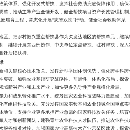
政策体系。
强化开发式帮扶，发挥社会救助兜底保障作用，确保
调整，推动主导产业全链开发，健全帮扶项目资产长效管理机制
村工匠培育工程，常态化开展“志智双扶”行动。健全社会救助体系
地区。
把乡村振兴重点帮扶县作为欠发达地区的帮扶单元，继续
制。继续开展东西部协作、中央单位定点帮扶、驻村帮扶，深入实
搬迁后续扶持。
撑
新和关键核心技术攻关。
发挥新型举国体制优势，强化跨学科跨
性突破。加强农业基础研究战略性、前瞻性、体系化布局，探索
领域新兴产业和未来产业，加快更多先导性产业规模化发展。
能力和成果转化推广水平。
统筹国家农业科技战略力量建设，加
化有组织科技攻关。充分发挥国家实验室和农业领域全国重点实
体地位，支持企业更多承担产业急需的国家科技攻关任务，培育
军人才和创新团队，建强青年农业科技人才队伍。推进农业科技
术服务精准对接。加强国家农业高新技术产业示范区建设，探索