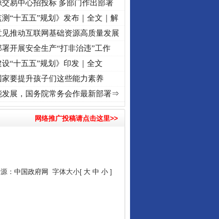
源交易中心招投标 多部门作出部署
测“十五五”规划》发布｜全文｜解
意见推动互联网基础资源高质量发展
署开展安全生产“打非治违”工作
设“十五五”规划》印发｜全文
国家要提升孩子们这些能力素养
初心使命 奋进复兴征程丨“转折之城”激荡..
·[视频]
牢记初心使命 奋进复兴征程丨红船起航
能发展，国务院常务会作最新部署⇒
网络推广投稿请点击这里>>
来源：
中国政府网
字体大小[
大
中
小
]