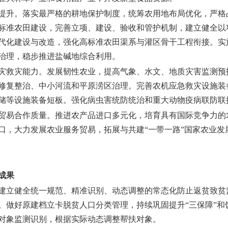
提升。
落实最严格的耕地保护制度，统筹农用地布局优化，严格
标准农田建设，完善立项、建设、验收和管护机制，建立健全以
代化建设与改造，强化高标准农田渠系与灌区骨干工程衔接。实
治理，稳步推进盐碱地综合利用。
灾救灾能力。
发展韧性农业，提高气象、水文、地质灾害监测预
修复整治、中小河流和平原涝区治理。完善农机应急救灾设施装
储等设施装备短板。强化病虫害统防统治和重大动物疫病联防联
贸易合作质量。
推进农产品进口多元化，培育具有国际竞争力的
口，大力发展农业服务贸易，拓展与共建“一带一路”国家农业发
成果
建立健全统一规范、精准识别、动态调整的常态化防止返贫致贫
。做好原建档立卡脱贫人口分类管理，持续巩固提升“三保障”和
对象监测识别，根据实际动态调整帮扶对象。