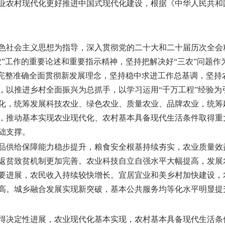
业农村现代化更好推进中国式现代化建设，根据《中华人民共和
色社会主义思想为指导，深入贯彻党的二十大和二十届历次全会
农”工作的重要论述和重要指示精神，坚持把解决好“三农”问题
，完整准确全面贯彻新发展理念，坚持稳中求进工作总基调，坚持
，以推进乡村全面振兴为总抓手，以学习运用“千万工程”经验为
化，统筹发展科技农业、绿色农业、质量农业、品牌农业，统筹
，推动基本实现农业现代化、农村基本具备现代生活条件取得重
础支撑。
农产品供给保障能力稳步提升，粮食安全根基持续夯实，农业质量
返贫致贫机制更加完善。农业科技自立自强水平大幅提高，发展
要进展，农民收入持续较快增长。宜居宜业和美乡村加快建设，
高。城乡融合发展实现新突破，基本公共服务均等化水平明显提
兴取得决定性进展，农业现代化基本实现，农村基本具备现代生活