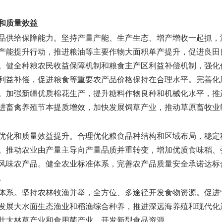
和质量效益
品供给保障能力。
坚持产量产能、生产生态、增产增收一起抓，
产能提升行动，推进粮油等主要作物大面积单产提升，促进良田
。健全种粮农民收益保障机制和粮食主产区利益补偿机制，强化
利益补偿，促进粮食等重要农产品价格保持在合理水平。完善化
。加强新疆优质棉花生产，提升糖料作物良种和机械化水平，推
进畜禽养殖节本提质增效，加快发展饲草产业，推动草原畜牧业
优化和质量效益提升。
合理优化粮食品种结构和区域布局，稳定
。推动农业由产量主导向产量品质并重转变，增加优质食味稻、
风味农产品。健全农业标准体系，完善农产品质量安全承诺达标
。
体系。
坚持农林牧渔并举，全方位、多途径开发食物资源。促进
发展大水面生态渔业和稻渔综合种养，推进深远海养殖和现代化
壮大林草产业和食用菌产业，开发新型食品资源。