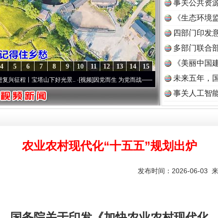
事关公共资
《生态环境监
读
四部门印发
多部门联合部
《美丽中国建
4
5
6
7
8
9
10
11
12
13
14
15
未来五年，
丨宝塔山下好光景..
·[视频]
因党而生 为党而战——百年“纪”事⑧加强纪律..
·[视频]
牢记
事关人工智
农业农村现代化“十五五”规划出炉
发布时间：2026-06-03 
国务院关于印发《加快农业农村现代化