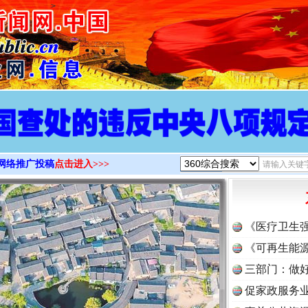
>
网络推广投稿
点击进入>>>
《医疗卫生
《可再生能源
三部门：做好
促家政服务业