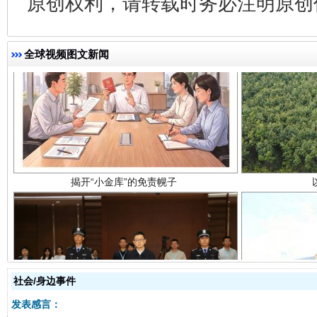
原创权利，请转载时务必注明原创作
全球视频图文新闻
揭开“小金库”的免责幌子
受贿1.44亿！段成刚被判无期
从幼儿
社会/身边事件
发表感言：