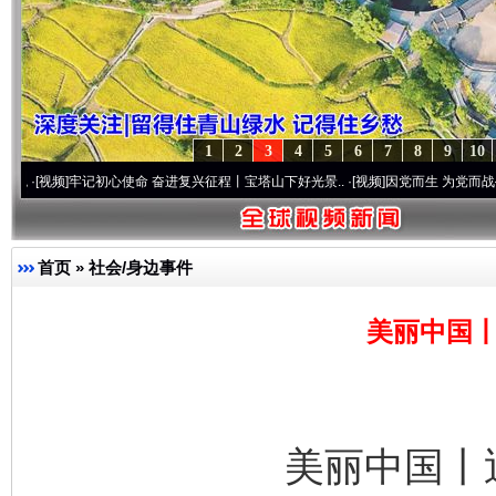
1
2
3
4
5
6
7
8
9
10
牢记初心使命 奋进复兴征程丨宝塔山下好光景..
·[视频]
因党而生 为党而战——百年“纪”
首页
»
社会/身边事件
美丽中国丨
美丽中国丨