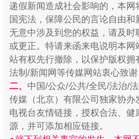
递假新闻造成社会影响的，本网
国宪法，保障公民的言论自由和
揭开“小金库”的免责幌子
无意中涉及到您的权益，请及时
或更正。特请来函来电说明本网
站有权先行撤除，以保护版权拥有者
法制/新闻网等传媒网站衷心致谢
二、
中国/公众/公共/全民/法治
传媒（北京）有限公司独家协办
受贿1.44亿！段成刚被判无期
从幼儿
电视台友情链接，授权合法、健
源，并可添加相应链接。