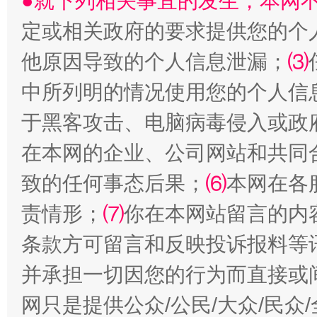
●就下列相关事宜的发生，本网
定或相关政府的要求提供您的个
他原因导致的个人信息泄漏；
⑶
中所列明的情况使用您的个人信
于黑客攻击、电脑病毒侵入或政
全民健身五年计划来了！等你上场
在本网的企业、公司网站和共同
致的任何事态后果；
⑹
本网在各
责情形；
⑺
你在本网站留言的内
条款方可留言和反映投诉报料等
并承担一切因您的行为而直接或
网只是提供公众/公民/大众/民
阿坝州三大球赛在茂县开幕
规模最