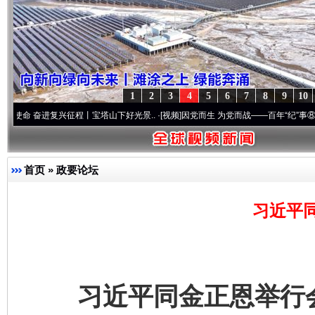
1
2
3
4
5
6
7
8
9
10
兴征程丨宝塔山下好光景..
·[视频]
因党而生 为党而战——百年“纪”事⑧加强纪律..
·[视
首页
»
政要论坛
习近平
习近平同金正恩举行