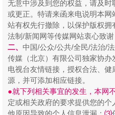
无意中涉及到您的权益，请及时
受贿1.44亿！段成刚被判无期
从幼儿
或更正。特请来函来电说明本网
站有权先行撤除，以保护版权拥有者
法制/新闻网等传媒网站衷心致谢
二、
中国/公众/公共/全民/法治
传媒（北京）有限公司独家协办
电视台友情链接，授权合法、健
源，并可添加相应链接。
全民健身五年计划来了！等你上场
●就下列相关事宜的发生，本网
定或相关政府的要求提供您的个
他原因导致的个人信息泄漏；
⑶