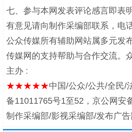
七、参与本网发表评论感言即表明
有意见请向制作采编部联系，电话：0
公众传媒所有辅助网站属多元发
东山县通报“牛蛙产品抗生素超标问题”
法
传媒网的支持帮助与合作交流。
主办 :
★★★★★
中国/公众/公共/全民/
备11011765号1至52，京公网安备：
制作采编部/影视采编部/发布广告
千年窑火 生生不息
一