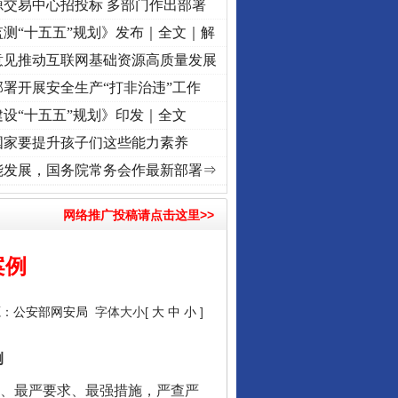
源交易中心招投标 多部门作出部署
测“十五五”规划》发布｜全文｜解
意见推动互联网基础资源高质量发展
署开展安全生产“打非治违”工作
设“十五五”规划》印发｜全文
国家要提升孩子们这些能力素养
 奋进复兴征程丨“转折之城”激荡..
·[视频]
牢记初心使命 奋进复兴征程丨红船起航处 潮起
能发展，国务院常务会作最新部署⇒
网络推广投稿请点击这里>>
案例
源：
公安部网安局
字体大小[
大
中
小
]
例
、最严要求、最强措施，严查严