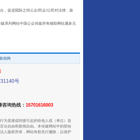
台，促进国际之间公众/民众/公民对法律、政
本传媒系列网站中国公众传媒所有辅助网站属多元
。
/新闻网
走走走！国家喊你健身啦
号
1140号
法律咨询热线：
15701616003
行为直接或间接引起的给他人或（单位）造
言论自由和新闻自由。本传媒网站中的部份
法人版权所有，网站有权先行撤除，以保护