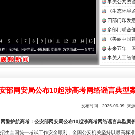
事关公共资
《生态环境监
读
四部门印发
多部门联合部
《美丽中国建
4
5
6
7
8
9
10
11
12
13
14
15
未来五年，
下好光景..
·[视频]
因党而生 为党而战——百年“纪”事⑧加强纪律..
·[视频]
牢记初心使命
事关人工智
安部网安局公布10起涉高考网络谣言典型
发布时间：2026-06-09 来
网警护航高考：公安部网安局公布10起涉高考网络谣言典型案
招生全国统一考试工作安全顺利，全国公安机关坚持以最高标准