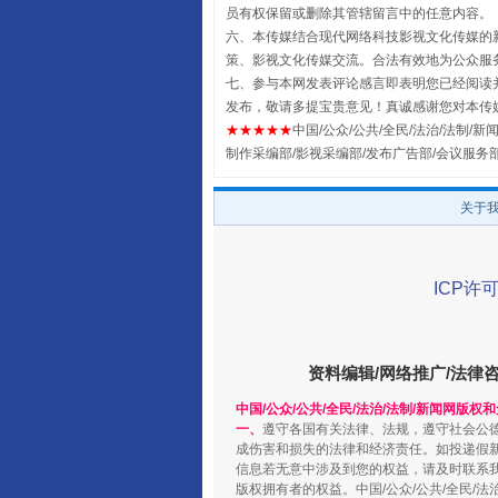
员有权保留或删除其管辖留言中的任意内容。
六、本传媒结合现代网络科技影视文化传媒的新
策、影视文化传媒交流。合法有效地为公众服
七、参与本网发表评论感言即表明您已经阅读并
发布，敬请多提宝贵意见！真诚感谢您对本传
★★★★★
中国/公众/公共/全民/法治/法制/新闻
制作采编部/影视采编部/发布广告部/会议服务
关于
阿坝州三大球赛在茂县开幕
ICP许可
资料编辑/网络推广/法律
中国/公众/公共/全民/法治/法制/新闻网版权
一、
遵守各国有关法律、法规，遵守社会公
成伤害和损失的法律和经济责任。如投递假
信息若无意中涉及到您的权益，请及时联系
版权拥有者的权益。中国/公众/公共/全民/法