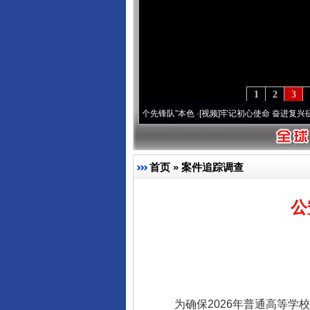
1
2
3
变雪域高原..
·[视频]
永葆“两个先锋队”本色
·[视频]
牢记初心使命 奋进复兴征程丨宝塔山
首页
»
案件追踪调查
公
为确保2026年普通高等学校