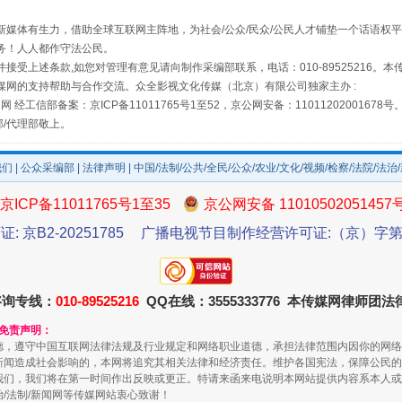
媒体有生力，借助全球互联网主阵地，为社会/公众/民众/公民人才铺垫一个话语权平
务！人人都作守法公民。
接受上述条款,如您对管理有意见请向制作采编部联系，电话：010-89525216。
媒网的支持帮助与合作交流。众全影视文化传媒（北京）有限公司独家主办 :
网 经工信部备案：京ICP备11011765号1至52，京公网安备：11011202001678号
部/代理部敬上。
我们
|
公众采编部
|
法律声明
| 中国/法制/公共/全民/公众/农业/文化/视频/检察/法院/法治
规模最大的光氢储一体化项目
京ICP备11011765号1至35
京公网安备 11010502051457
证: 京B2-20251785
广播电视节目制作经营许可证:（京）字第3
咨询专线：
010-89525216
QQ在线：3555333776 本传媒网律师团
和免责声明：
德，遵守中国互联网法律法规及行业规定和网络职业道德，承担法律范围内因你的网络
新闻造成社会影响的，本网将追究其相关法律和经济责任。维护各国宪法，保障公民的
我们，我们将在第一时间作出反映或更正。特请来函来电说明本网站提供内容系本人或
治/法制/新闻网等传媒网站衷心致谢！