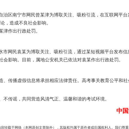
自治区南宁市网民曾某津为博取关注、吸粉引流，在互联网平台发
讨论，造成不良社会影响。
某津作出行政处罚。
衡水市网民袁某为博取关注、吸粉引流，通过某短视频平台发布信息
社会影响。目前，属地公安机关已依法对袁某作出行政处罚。
题”
法徽映军营 权益有保障
、传播虚假信息将承担相应法律责任。高考事关教育公平和社
不传谣，共同营造风清气正、温馨和谐的考试环境。
中国
内容转载于网络（本网原创文章除外），其版权均属于原作者或归属权利人。我们尊