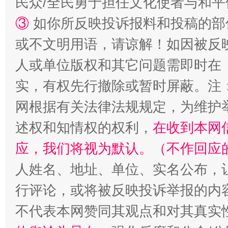
民众/全民勇于担任文化使者与和
扯下公款旅游的“隐身衣”
如何以同
③
如你所反映投诉报料和投稿的部
或不文明用语，请谅解！如因被反
人或单位版权和其它问题需即时在
实，有权先行撤除或暂时屏蔽。注
网根据有关法律法规规定，为维护
述权和知情权的权利，
在收到本网
应，我们将视为默认。（不作回应
“蜀中异人”王建安的艺术幻境
人姓名、地址、单位、实名公布，让
行评论，或将被反映投诉举报的内
不代表本网赞同其观点和对其真实