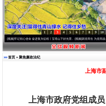
1
2
3
4
5
6
7
8
9
10
]
牢记初心使命 奋进复兴征程丨宝塔山下好光景..
·[视频]
因党而生 为党而战——百年“纪
首页
»
聚焦廉政法纪
上海市
上海市政府党组成员、