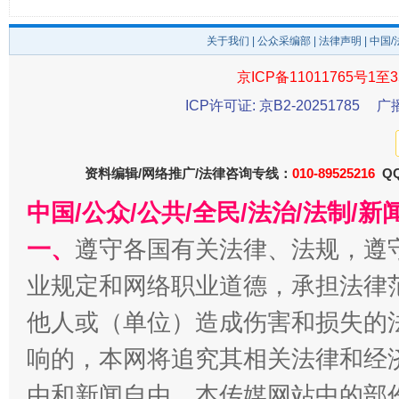
关于我们
|
公众采编部
|
法律声明
| 中国
京ICP备11011765号1至3
ICP许可证: 京B2-20251785
广
资料编辑/网络推广/法律咨询专线：
010-89525216
QQ
千年窑火 生生不息
一
中国/公众/公共/全民/法治/法制/
一、
遵守各国有关法律、法规，遵
业规定和网络职业道德，承担法律
他人或（单位）造成伤害和损失的
响的，本网将追究其相关法律和经
由和新闻自由。本传媒网站中的部