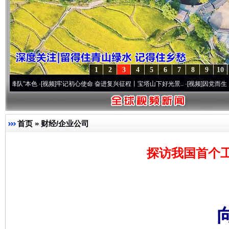
1
2
3
4
5
6
7
8
9
10
·[视频]
牢记初心使命 奋进复兴征程丨宝塔山下好光景..
·[视频]
因党而生 为党而战——百
首页
»
财经/企业公司
探访我国首个