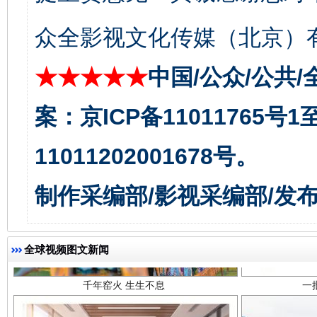
东山县通报“牛蛙产品抗生素超标问题”
法
众全影视文化传媒（北京）有
★★★★★
中国/公众/公共/
案：京ICP备11011765号
11011202001678号。
千年窑火 生生不息
一
制作采编部/影视采编部/发
全球视频图文新闻