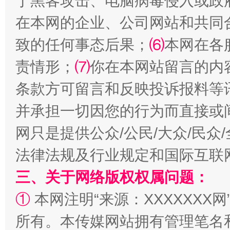
于黑客攻击、电脑病毒侵入或政
在本网的企业、公司网站和共同
致的任何事态后果；
⑹
本网在各
责情形；
⑺
你在本网站留言的内
全民健身五年计划来了！等你上场
条款方可留言和反映投诉报料等
并承担一切因您的行为而直接或
网只是提供公众/公民/大众/民
法律法规及行业规定和国际互联
三、关于网络版权权属问题：
①
本网注明“来源：XXXXXXX网
阿坝州三大球赛在茂县开幕
规模最
所有。本传媒网站拥有管理笔名