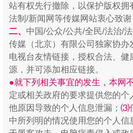
站有权先行撤除，以保护版权拥有者
揭开“小金库”的免责幌子
法制/新闻网等传媒网站衷心致谢
二、
中国/公众/公共/全民/法治
传媒（北京）有限公司独家协办
电视台友情链接，授权合法、健
源，并可添加相应链接。
●就下列相关事宜的发生，本网
受贿1.44亿！段成刚被判无期
从幼儿
定或相关政府的要求提供您的个
他原因导致的个人信息泄漏；
⑶
中所列明的情况使用您的个人信