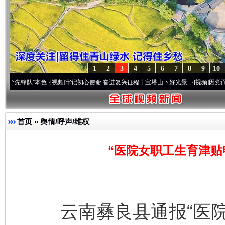
1
2
3
4
5
6
7
8
9
10
”本色
·[视频]
牢记初心使命 奋进复兴征程丨宝塔山下好光景..
·[视频]
因党而生 为党而战
首页
»
舆情/呼声/维权
“医院女职工生育津贴
云南彝良县通报“医院