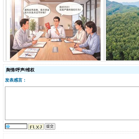
揭开“小金库”的免责幌子
舆情/呼声/维权
发表感言：
受贿1.44亿！段成刚被判无期
从幼儿