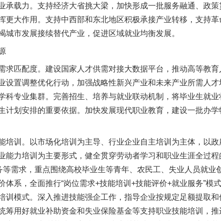
承载力。支持经济大省挑大梁，加快形成一批服务融通、政策
挥更大作用。支持中西部和东北地区积极承接产业转移，支持革
竭城市发展接续替代产业，促进区域就业均衡发展。
源
求匹配度。建设国家人才供需对接大数据平台，推动高等教育
业设置调整优化行动，加强战略性新兴产业和未来产业所需人才
学科专业集群。完善招生、培养与就业联动机制，将毕业生就业
生计划安排的重要依据。加快发展现代职业教育，建设一批办学
培训。以市场化培训为主导、行业企业自主培训为主体，以政
业能力培训为主要形式，健全贯穿劳动者学习和职业生涯全过程
服务等需求，重点围绕高校毕业生等青年、农民工、失业人员就业
价体系，全面推行“岗位需求+技能培训+技能评价+就业服务”模
培训模式。深入推进技能强企工作，指导企业按规定足额提取和
统筹用好就业补助资金和失业保险基金等支持职业技能培训，推