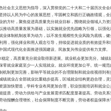
社会主义思想为指导，深入贯彻党的二十大和二十届历次全会
坚持以人民为中心的发展思想，牢固树立和践行正确政绩观，全
业的方针，聚焦促进高质量充分就业目标，围绕就业领域人力资
以推动高质量发展为基础，以实施就业优先战略为引领，以强化
就业体制机制改革为动力，以不发生规模性失业风险为底线，健
利用，强化择业和用人观念引导，持续促进就业质的有效提升和
中国式现代化全面推进强国建设、民族复兴伟业提供有力支撑。
稳定，高质量充分就业取得新进展。就业机会更加充分。城镇
保零就业家庭至少一人实现就业。就业环境更加公平。统一规范
制机制更加完善，影响平等就业的不合理限制和就业歧视得到有
城镇就业占全部就业比重稳步提高，区域就业结构更趋合理，灵
资源加快塑造，学科专业布局更加合理，职业技能培训和就业公
能提质，劳动力供给与产业发展需求匹配度显著提高。劳动关系
劳动报酬合理增长，社会保障制度不断完善，劳动者权益保障水
导向