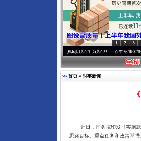
1
2
3
复兴征程丨宝塔山下好光景..
·[视频]
因党而生 为党而战——百年“纪”事⑧加强纪律..
·[
首页
»
时事新闻
《
近日，国务院印发《实施就业优
思路目标、重点任务和政策举措