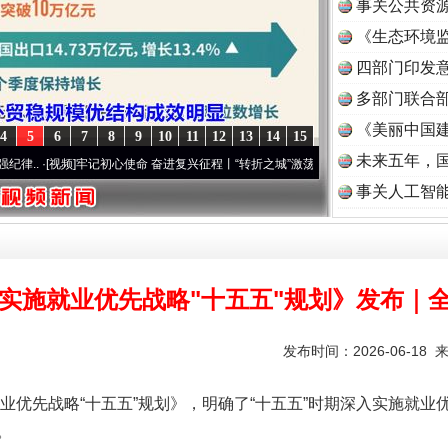
事关公共资
《生态环境监
读
四部门印发
多部门联合部
《美丽中国建
4
5
6
7
8
9
10
11
12
13
14
15
未来五年，
视频]
牢记初心使命 奋进复兴征程丨“转折之城”激荡..
·[视频]
牢记初心使命 奋进复兴征程
事关人工智
实施就业优先战略"十五五"规划》发布｜
发布时间：2026-06-18 
先战略“十五五”规划》，明确了“十五五”时期深入实施就业
。