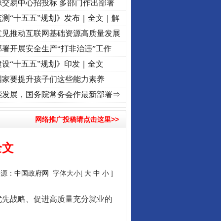
源交易中心招投标 多部门作出部署
测“十五五”规划》发布｜全文｜解
意见推动互联网基础资源高质量发展
署开展安全生产“打非治违”工作
设“十五五”规划》印发｜全文
国家要提升孩子们这些能力素养
丨红船起航处 潮起..
·[视频]
一首歌的时间，读懂乐至的“诗与远方”
·[视频]
从《水浒传》
能发展，国务院常务会作最新部署⇒
网络推广投稿请点击这里>>
全文
来源：
中国政府网
字体大小[
大
中
小
]
优先战略、促进高质量充分就业的