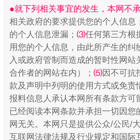
●就下列相关事宜的发生，本网不
相关政府的要求提供您的个人信息
受贿1.44亿！段成刚被判无期
从幼儿
的个人信息泄漏；
⑶
任何第三方根
用您的个人信息，由此所产生的纠
入或政府管制而造成的暂时性网站
合作者的网站在内）；
⑸
因不可抗
款及声明中列明的使用方式或免责
报料信息人承认本网所有条款方可
已经阅读本网条款并承担一切因您
全民健身五年计划来了！等你上场
网无关。本网只是提供公众/公民/
互联网法律法规及行业规定和国际