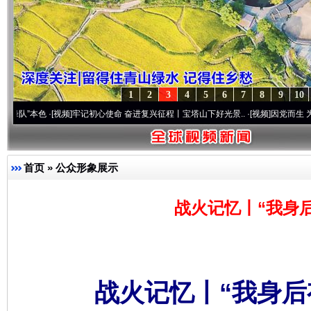
1
2
3
4
5
6
7
8
9
10
色
·[视频]
牢记初心使命 奋进复兴征程丨宝塔山下好光景..
·[视频]
因党而生 为党而战——
首页
»
公众形象展示
战火记忆丨“我身
战火记忆丨“我身后