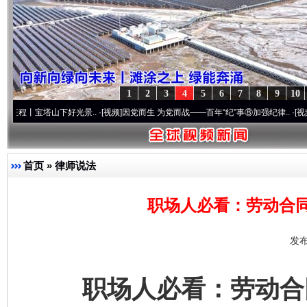
1
2
3
4
5
6
7
8
9
10
塔山下好光景..
·[视频]
因党而生 为党而战——百年“纪”事⑧加强纪律..
·[视频]
牢记初心
首页
»
律师说法
职场人必看：劳动合
发布
职场人必看：劳动合同