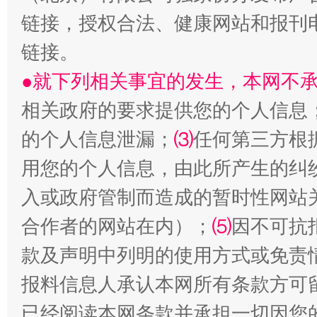
全民健身五年计划来了！等你上场
链接，授权合法、健康网站和报刊
链接。
●就下列相关事宜的发生，本网不
相关政府的要求提供您的个人信息
的个人信息泄漏；
⑶
任何第三方根
用您的个人信息，由此所产生的纠
入或政府管制而造成的暂时性网站
阿坝州三大球赛在茂县开幕
规模最
合作者的网站在内）；
⑸
因不可抗
款及声明中列明的使用方式或免责
报料信息人承认本网所有条款方可
已经阅读本网条款并承担一切因您