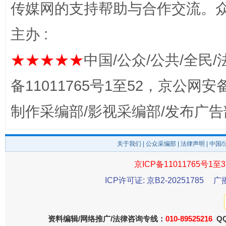
传媒网的支持帮助与合作交流。
主办 :
★★★★★
中国/公众/公共/全民/
千年窑火 生生不息
一
备11011765号1至52，京公网安备：
制作采编部/影视采编部/发布广告
关于我们
|
公众采编部
|
法律声明
| 中国
京ICP备11011765号1至3
ICP许可证: 京B2-20251785
广
揭开“小金库”的免责幌子
资料编辑/网络推广/法律咨询专线：
010-89525216
QQ