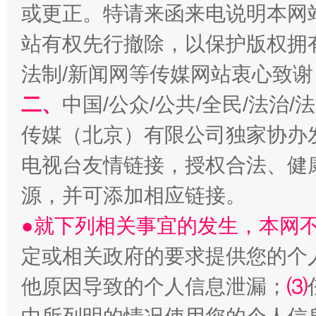
或更正。特请来函来电说明本网
站有权先行撤除，以保护版权拥有者
揭开“小金库”的免责幌子
法制/新闻网等传媒网站衷心致谢
二、
中国/公众/公共/全民/法治
传媒（北京）有限公司独家协办
电视台友情链接，授权合法、健
源，并可添加相应链接。
●就下列相关事宜的发生，本网
受贿1.44亿！段成刚被判无期
从幼儿
定或相关政府的要求提供您的个
他原因导致的个人信息泄漏；
⑶