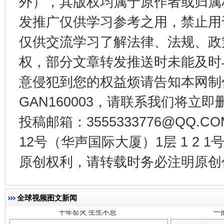
外），其版权均属于原作者或归属
东山县通报“牛蛙产品抗生素超标问题”
法
发推广仅供学习参考之用，禁止用
仅供交流学习了解法律、法规、政
权，部分文章转发推送时未能及时
意侵犯到您的权益烦请告知本网制作采编
GAN160003，请联系我们将立即删
投稿邮箱：3555333776@QQ
12号（华声国际大厦）1层 1 2
千年窑火 生生不息
一
原创权利，请转载时务必注明原创作
全球视频图文新闻