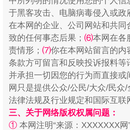
中所列明的情况使用您的个人信
于黑客攻击、电脑病毒侵入或政
在本网的企业、公司网站和共同
致的任何事态后果；
⑹
本网在各
全民健身五年计划来了！等你上场
责情形；
⑺
你在本网站留言的内
条款方可留言和反映投诉报料等
并承担一切因您的行为而直接或
网只是提供公众/公民/大众/民
法律法规及行业规定和国际互联
三、关于网络版权权属问题：
①
本网注明“来源：XXXXXXX网
阿坝州三大球赛在茂县开幕
规模最