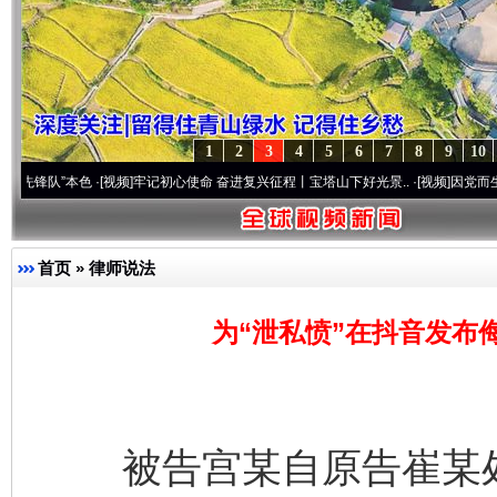
1
2
3
4
5
6
7
8
9
10
本色
·[视频]
牢记初心使命 奋进复兴征程丨宝塔山下好光景..
·[视频]
因党而生 为党而战—
首页
»
律师说法
为“泄私愤”在抖音发布
被告宫某自原告崔某处