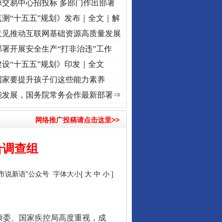
源交易中心招投标 多部门作出部署
测“十五五”规划》发布｜全文｜解
意见推动互联网基础资源高质量发展
署开展安全生产“打非治违”工作
设“十五五”规划》印发｜全文
国家要提升孩子们这些能力素养
记初心使命 奋进复兴征程丨红船起航处 潮起..
·[视频]
一首歌的时间，读懂乐至的“诗与
能发展，国务院常务会作最新部署⇒
从数据变化看反腐深化
网络推广投稿请点击这里>>
合调查组
“市说新语”公众号
字体大小[
大
中
小
]
康委、国家疾控局高度重视，成