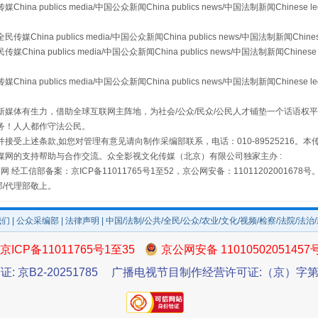
publics media/中国公众新闻China publics news/中国法制新闻Chinese l
a publics media/中国公众新闻China publics news/中国法制新闻Chinese
 publics media/中国公众新闻China publics news/中国法制新闻Chinese 
publics media/中国公众新闻China publics news/中国法制新闻Chinese l
媒体有生力，借助全球互联网主阵地，为社会/公众/民众/公民人才铺垫一个话语权平
镜头丨大暑三秋近
务！人人都作守法公民。
接受上述条款,如您对管理有意见请向制作采编部联系，电话：010-89525216。
媒网的支持帮助与合作交流。众全影视文化传媒（北京）有限公司独家主办 :
网 经工信部备案：京ICP备11011765号1至52，京公网安备：11011202001678号
部/代理部敬上。
我们
|
公众采编部
|
法律声明
| 中国/法制/公共/全民/公众/农业/文化/视频/检察/法院/法治
京ICP备11011765号1至35
京公网安备 11010502051457
证: 京B2-20251785
广播电视节目制作经营许可证:（京）字第3
如何以同查同治破解风腐交织难题