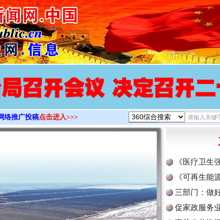
>
实
一纸欠条伤亲情 巡回调解促和解..
网络推广投稿
点击进入>>>
《医疗卫生
《可再生能源
题”
法徽映军营 权益有保障
三部门：做好
促家政服务业