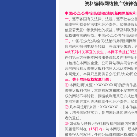
资料编辑/网络推广/法律
中国/公众/公共/全民/法治/法制/新闻网版权
一、
遵守各国有关法律、法规，遵守社会公
成伤害和损失的法律和经济责任。如投递假
信息若无意中涉及到您的权益，请及时联系
版权拥有者的权益。中国/公众/公共/全民/法
二、
中国/公众/公共/全民/法治/法制/
康网站和报刊电视台转载，并请注明来源，
●就下列相关事宜的发生，本网不承担任何法
任何第三方根据本网各服务条款及声明中所
（包括在本网的企业、公司网站和共同合作
言的内容和反映投诉报料信息人承认本网所
本网无关。本网只是提供公众/公民/大众/
“蜀中异人”王建安的艺术幻境
三、关于网络版权权属问题：
①
本网注明“来源：XXXXXXX网”的所有
映投诉报料信息，本网有权发布或不发布在
权的网站不得转载、摘编或利用其它方式使用
本网将追究其相关法律责任和经济责任。如
②
凡本网注明“来源：XXXXXXX”（非
象，增强国家软实力，参与国际新闻舆论竞争
者的重任。
③
如你所反映投诉报料和投稿的部份内容未
问题需即时在
（15日内）
与本网联系，经本
被举报人的权利，任何公民都有陈述权和知