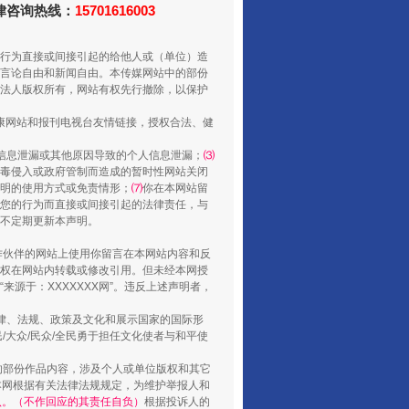
法律咨询热线：
15701616003
行为直接或间接引起的给他人或（单位）造
言论自由和新闻自由。本传媒网站中的部份
法人版权所有，网站有权先行撤除，以保护
健康网站和报刊电视台友情链接，授权合法、健
信息泄漏或其他原因导致的个人信息泄漏；
⑶
毒侵入或政府管制而造成的暂时性网站关闭
明的使用方式或免责情形；
⑺
你在本网站留
您的行为而直接或间接引起的法律责任，与
将不定期更新本声明。
还老百姓一个明白家底
合作伙伴的网站上使用你留言在本网站内容和反
权在网站内转载或修改引用。但未经本网授
源于：XXXXXXX网”。违反上述声明者，
法律、法规、政策及文化和展示国家的国际形
大众/民众/全民勇于担任文化使者与和平使
的部份作品内容，涉及个人或单位版权和其它
本网根据有关法律法规规定，为维护举报人和
认。（不作回应的其责任自负）
根据投诉人的