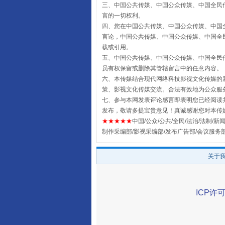
三、中国公共传媒、中国公众传媒、中国全民传媒China 
言的一切权利。
四、您在中国公共传媒、中国公众传媒、中国全民传媒Chin
言论，中国公共传媒、中国公众传媒、中国全民传媒China
载或引用。
五、中国公共传媒、中国公众传媒、中国全民传媒China 
员有权保留或删除其管辖留言中的任意内容。
六、本传媒结合现代网络科技影视文化传媒的新
国家大学科技园优化重塑工作
策、影视文化传媒交流。合法有效地为公众服
七、参与本网发表评论感言即表明您已经阅读并
发布，敬请多提宝贵意见！真诚感谢您对本传
★★★★★
中国/公众/公共/全民/法治/法制/新闻
制作采编部/影视采编部/发布广告部/会议服务
关于
ICP许可
扯下公款旅游的“隐身衣”