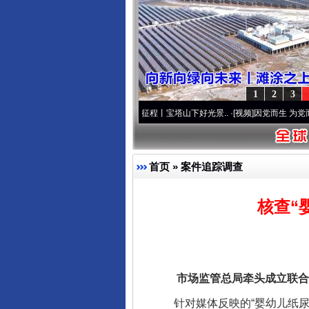
1
2
3
·[视频]
牢记初心使命 奋进复兴征程丨宝塔山下好光景..
·[视频]
因党而生 为党而战——百
千年窑火 生生不息
首页
»
案件追踪调查
核查“
市场监管总局牵头成立联合调
针对媒体反映的“婴幼儿纸尿裤