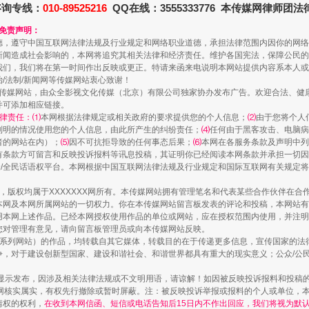
咨询专线：
010-89525216
QQ在线：3555333776 本传媒网律师团
和免责声明：
德，遵守中国互联网法律法规及行业规定和网络职业道德，承担法律范围内因你的网络
新闻造成社会影响的，本网将追究其相关法律和经济责任。维护各国宪法，保障公民的
我们，我们将在第一时间作出反映或更正。特请来函来电说明本网站提供内容系本人或
治/法制/新闻网等传媒网站衷心致谢！
新闻网等传媒网站，由众全影视文化传媒（北京）有限公司独家协办发布广告。欢迎合法、
并可添加相应链接。
律责任：⑴
本网根据法律规定或相关政府的要求提供您的个人信息；
⑵
由于您将个人
列明的情况使用您的个人信息，由此所产生的纠纷责任；
⑷
任何由于黑客攻击、电脑病
者的网站在内）；
⑸
因不可抗拒导致的任何事态后果；
⑹
本网在各服务条款及声明中列
有条款方可留言和反映投诉报料等讯息投稿，其证明你已经阅读本网条款并承担一切因
民众/全民话语权平台。本网根据中国互联网法律法规及行业规定和国际互联网有关规定
一颗心始终滚烫
作品，版权均属于XXXXXXX网所有。本传媒网站拥有管理笔名和代表某些合作伙伴在
本网及本网所属网站的一切权力。你在本传媒网站留言板发表的评论和投稿，本网站有
本网上述作品。已经本网授权使用作品的单位或网站，应在授权范围内使用，并注明“来
您对管理有意见，请向留言板管理员或向本传媒网站反映。
本传媒系列网站）的作品，均转载自其它媒体，转载目的在于传递更多信息，宣传国家的
，对于建设创新型国家、建设和谐社会、和谐世界都具有重大的现实意义；公众/公民/
显示发布，因涉及相关法律法规或不文明用语，请谅解！如因被反映投诉报料和投稿
网核实属实，有权先行撤除或暂时屏蔽。注：被反映投诉举报或报料的个人或单位，
情权的权利，
在收到本网信函、短信或电话告知后15日内不作出回应，我们将视为默