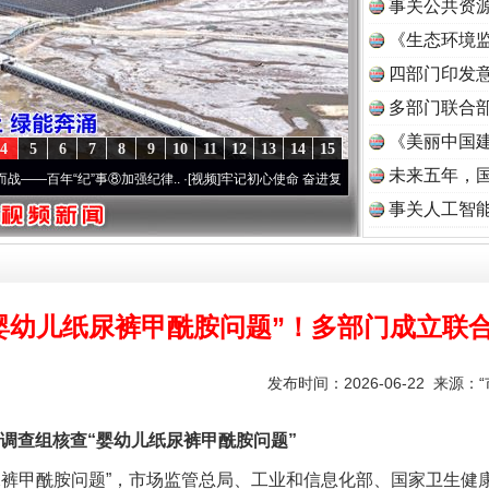
事关公共资
《生态环境监
读
四部门印发
多部门联合部
《美丽中国建
4
5
6
7
8
9
10
11
12
13
14
15
未来五年，
年“纪”事⑧加强纪律..
·[视频]
牢记初心使命 奋进复兴征程丨“转折之城”激荡..
·[视频]
牢
一批国家标准开始实施
事关人工智
婴幼儿纸尿裤甲酰胺问题”！多部门成立联
发布时间：2026-06-22 来源：
查组核查“婴幼儿纸尿裤甲酰胺问题”
甲酰胺问题”，市场监管总局、工业和信息化部、国家卫生健