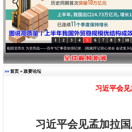
1
2
3
4
5
6
7
8
9
10
而生 为党而战——百年“纪”事⑧加强纪律..
·[视频]
牢记初心使命 奋进复兴征程丨“转折之城
首页
»
政要论坛
习近平会见
习近平会见孟加拉国